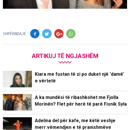
SHPËRNDAJE
ARTIKUJ TË NGJASHËM
Kiara me fustan të zi po duket një ‘damë’
e vërtetë
A ka mundësi të ribashkohet me Fjolla
Morinën? Flet për herë të parë Fisnik Syla
Adelina del për kafe, me këtë veshje
merr vëmendjen e të pranishmëve