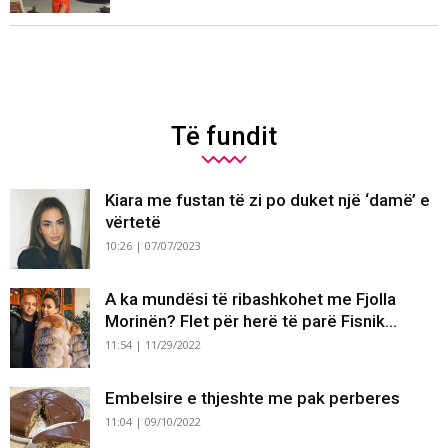
Të fundit
Kiara me fustan të zi po duket një ‘damë’ e
vërtetë
10:26 | 07/07/2023
A ka mundësi të ribashkohet me Fjolla
Morinën? Flet për herë të parë Fisnik...
11:54 | 11/29/2022
Embelsire e thjeshte me pak perberes
11:04 | 09/10/2022