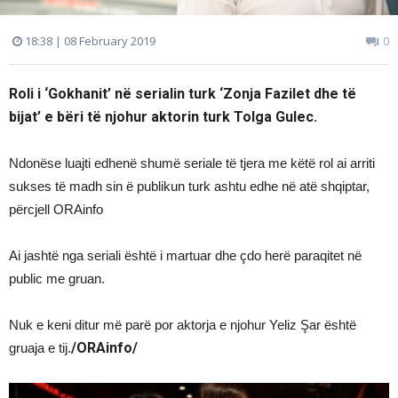
18:38 | 08 February 2019
0
Roli i ‘Gokhanit’ në serialin turk ‘Zonja Fazilet dhe të
bijat’ e bëri të njohur aktorin turk Tolga Gulec.
Ndonëse luajti edhenë shumë seriale të tjera me këtë rol ai arriti
sukses të madh sin ë publikun turk ashtu edhe në atë shqiptar,
përcjell ORAinfo
Ai jashtë nga seriali është i martuar dhe çdo herë paraqitet në
public me gruan.
Nuk e keni ditur më parë por aktorja e njohur Yeliz Şar është
/ORAinfo/
gruaja e tij.