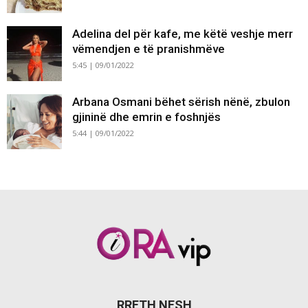
Adelina del për kafe, me këtë veshje merr
vëmendjen e të pranishmëve
5:45 | 09/01/2022
Arbana Osmani bëhet sërish nënë, zbulon
gjininë dhe emrin e foshnjës
5:44 | 09/01/2022
RRETH NESH