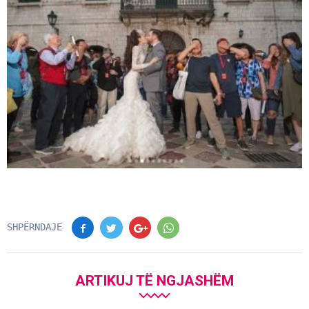
SHPËRNDAJE
ARTIKUJ TË NGJASHËM