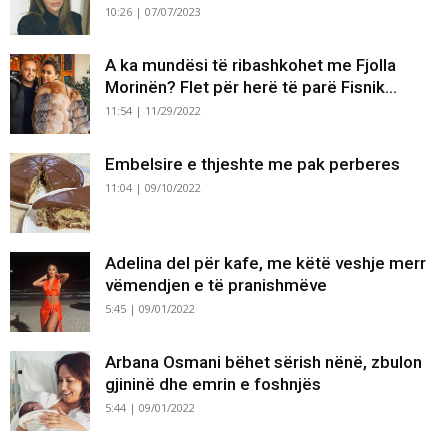
10:26 | 07/07/2023
A ka mundësi të ribashkohet me Fjolla
Morinën? Flet për herë të parë Fisnik...
11:54 | 11/29/2022
Embelsire e thjeshte me pak perberes
11:04 | 09/10/2022
Adelina del për kafe, me këtë veshje merr
vëmendjen e të pranishmëve
5:45 | 09/01/2022
Arbana Osmani bëhet sërish nënë, zbulon
gjininë dhe emrin e foshnjës
5:44 | 09/01/2022