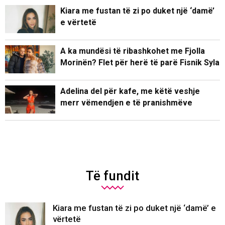
Kiara me fustan të zi po duket një ‘damë’
e vërtetë
A ka mundësi të ribashkohet me Fjolla
Morinën? Flet për herë të parë Fisnik Syla
Adelina del për kafe, me këtë veshje
merr vëmendjen e të pranishmëve
Të fundit
Kiara me fustan të zi po duket një ‘damë’ e
vërtetë