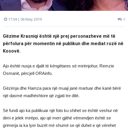
17:34 | 06 May 2019
0
Gëzime Krasniqi është një prej personazheve më të
përfolura për momentin në publikun dhe mediat rozë në
Kosovë.
Ajo është nusja e djalit të këngëtares së mirënjohur, Remzie
Osmanit, përcjell ORAinfo.
Gëzimja dhe Hamza para një muaji janë martuar dhe kanë bërë
një dasmë madhështore që zgjati tre ditë.
Së fundi ajo ka publikuar një foto ku shihet se është veshur në
dimi e jelek mirëpo, ajo që merr gjithë vëmendjen është se
grimerja ia ka lyer buzët më shumë se që duhet e që vërehet