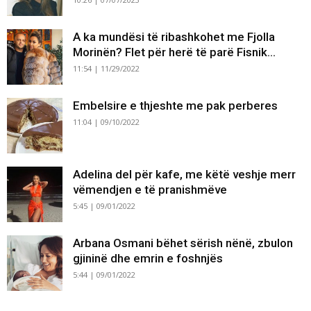
A ka mundësi të ribashkohet me Fjolla
Morinën? Flet për herë të parë Fisnik...
11:54 | 11/29/2022
Embelsire e thjeshte me pak perberes
11:04 | 09/10/2022
Adelina del për kafe, me këtë veshje merr
vëmendjen e të pranishmëve
5:45 | 09/01/2022
Arbana Osmani bëhet sërish nënë, zbulon
gjininë dhe emrin e foshnjës
5:44 | 09/01/2022