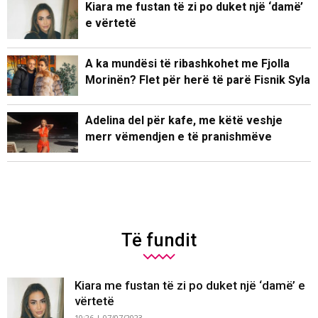
Kiara me fustan të zi po duket një ‘damë’
e vërtetë
A ka mundësi të ribashkohet me Fjolla
Morinën? Flet për herë të parë Fisnik Syla
Adelina del për kafe, me këtë veshje
merr vëmendjen e të pranishmëve
Të fundit
Kiara me fustan të zi po duket një ‘damë’ e
vërtetë
10:26 | 07/07/2023