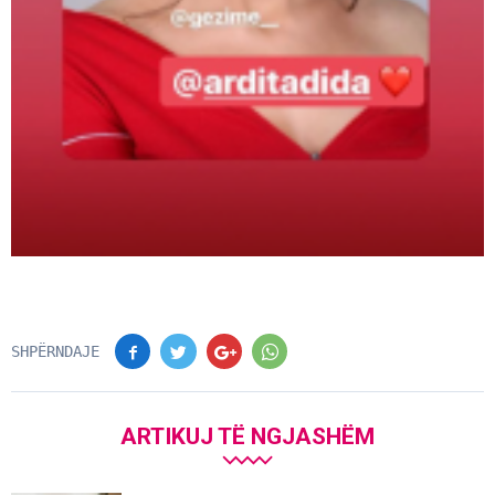
SHPËRNDAJE
ARTIKUJ TË NGJASHËM