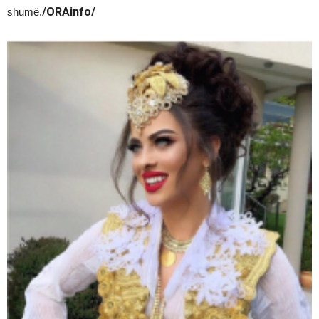
/ORAinfo/
shumë.