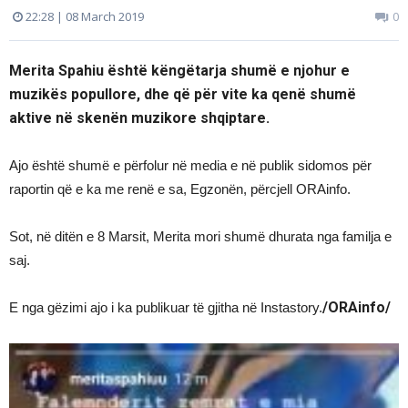
22:28 | 08 March 2019
0
Merita Spahiu është këngëtarja shumë e njohur e
muzikës popullore, dhe që për vite ka qenë shumë
aktive në skenën muzikore shqiptare.
Ajo është shumë e përfolur në media e në publik sidomos për
raportin që e ka me renë e sa, Egzonën, përcjell ORAinfo.
Sot, në ditën e 8 Marsit, Merita mori shumë dhurata nga familja e
saj.
/ORAinfo/
E nga gëzimi ajo i ka publikuar të gjitha në Instastory.