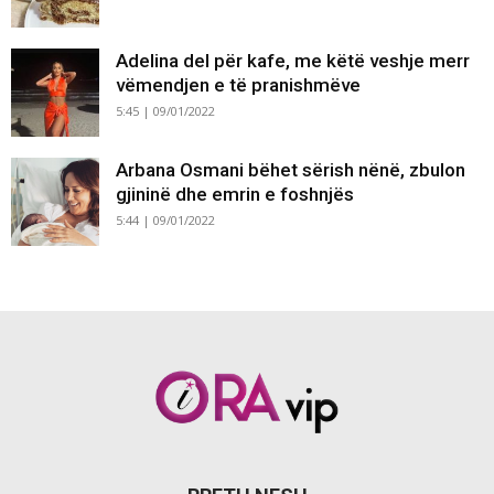
Adelina del për kafe, me këtë veshje merr
vëmendjen e të pranishmëve
5:45 | 09/01/2022
Arbana Osmani bëhet sërish nënë, zbulon
gjininë dhe emrin e foshnjës
5:44 | 09/01/2022