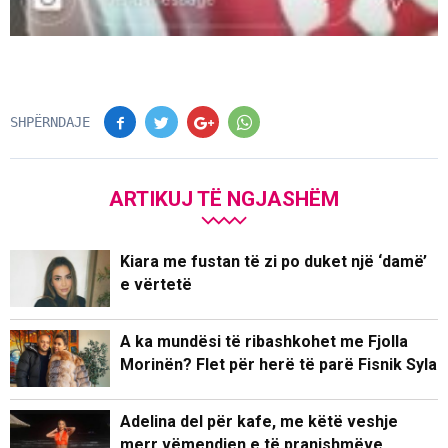
SHPËRNDAJE
ARTIKUJ TË NGJASHËM
Kiara me fustan të zi po duket një ‘damë’
e vërtetë
A ka mundësi të ribashkohet me Fjolla
Morinën? Flet për herë të parë Fisnik Syla
Adelina del për kafe, me këtë veshje
merr vëmendjen e të pranishmëve