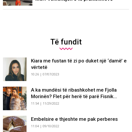
Të fundit
Kiara me fustan të zi po duket një ‘damë’ e
vërtetë
10:26 | 07/07/2023
A ka mundësi të ribashkohet me Fjolla
Morinën? Flet për herë të parë Fisnik...
11:54 | 11/29/2022
Embelsire e thjeshte me pak perberes
11:04 | 09/10/2022