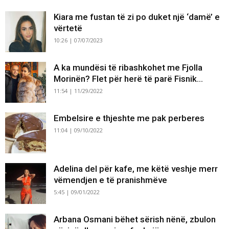
Kiara me fustan të zi po duket një ‘damë’ e
vërtetë
10:26 | 07/07/2023
A ka mundësi të ribashkohet me Fjolla
Morinën? Flet për herë të parë Fisnik...
11:54 | 11/29/2022
Embelsire e thjeshte me pak perberes
11:04 | 09/10/2022
Adelina del për kafe, me këtë veshje merr
vëmendjen e të pranishmëve
5:45 | 09/01/2022
Arbana Osmani bëhet sërish nënë, zbulon