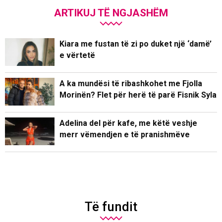
ARTIKUJ TË NGJASHËM
Kiara me fustan të zi po duket një ‘damë’
e vërtetë
A ka mundësi të ribashkohet me Fjolla
Morinën? Flet për herë të parë Fisnik Syla
Adelina del për kafe, me këtë veshje
merr vëmendjen e të pranishmëve
Të fundit