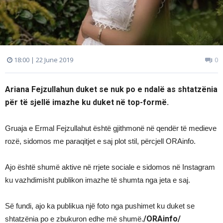
18:00 | 22 June 2019
0
Ariana Fejzullahun duket se nuk po e ndalë as shtatzënia
për të sjellë imazhe ku duket në top-formë.
Gruaja e Ermal Fejzullahut është gjithmonë në qendër të medieve
rozë, sidomos me paraqitjet e saj plot stil, përcjell ORAinfo.
Ajo është shumë aktive në rrjete sociale e sidomos në Instagram
ku vazhdimisht publikon imazhe të shumta nga jeta e saj.
Së fundi, ajo ka publikua një foto nga pushimet ku duket se
/ORAinfo/
shtatzënia po e zbukuron edhe më shumë.