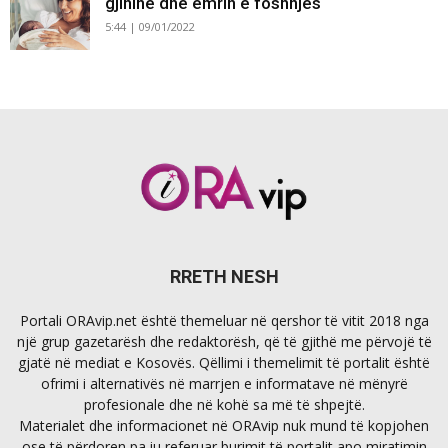
gjininë dhe emrin e foshnjës
5:44 | 09/01/2022
RRETH NESH
Portali ORAvip.net është themeluar në qershor të vitit 2018 nga
një grup gazetarësh dhe redaktorësh, që të gjithë me përvojë të
gjatë në mediat e Kosovës. Qëllimi i themelimit të portalit është
ofrimi i alternativës në marrjen e informatave në mënyrë
profesionale dhe në kohë sa më të shpejtë.
Materialet dhe informacionet në ORAvip nuk mund të kopjohen
ose të përdoren pa iu referuar burimit të portalit apo miratimin