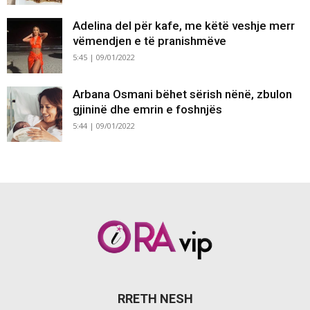
Adelina del për kafe, me këtë veshje merr
vëmendjen e të pranishmëve
5:45 | 09/01/2022
Arbana Osmani bëhet sërish nënë, zbulon
gjininë dhe emrin e foshnjës
5:44 | 09/01/2022
RRETH NESH