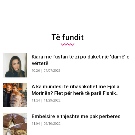
Të fundit
Kiara me fustan të zi po duket një ‘damë’ e
vërtetë
10:26 | 07/07/2023
A ka mundësi të ribashkohet me Fjolla
Morinën? Flet për herë të parë Fisnik...
11:54 | 11/29/2022
Embelsire e thjeshte me pak perberes
11:04 | 09/10/2022