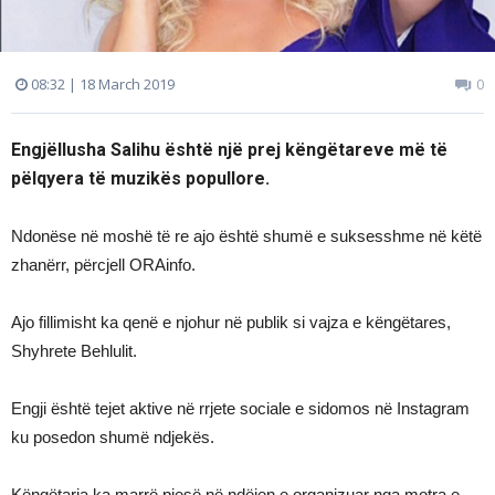
08:32 | 18 March 2019
0
Engjëllusha Salihu është një prej këngëtareve më të
pëlqyera të muzikës popullore.
Ndonëse në moshë të re ajo është shumë e suksesshme në këtë
zhanërr, përcjell ORAinfo.
Ajo fillimisht ka qenë e njohur në publik si vajza e këngëtares,
Shyhrete Behlulit.
Engji është tejet aktive në rrjete sociale e sidomos në Instagram
ku posedon shumë ndjekës.
Këngëtarja ka marrë pjesë në ndëjen e organizuar nga motra e