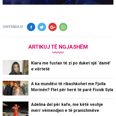
SHPËRNDAJE
ARTIKUJ TË NGJASHËM
Kiara me fustan të zi po duket një ‘damë’
e vërtetë
A ka mundësi të ribashkohet me Fjolla
Morinën? Flet për herë të parë Fisnik Syla
Adelina del për kafe, me këtë veshje
merr vëmendjen e të pranishmëve