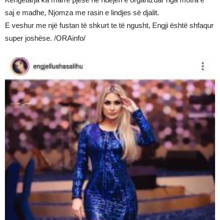
saj e madhe, Njomza me rasin e lindjes së djalit.
E veshur me një fustan të shkurt te të ngusht, Engji është shfaqur
super joshëse. /ORAinfo/