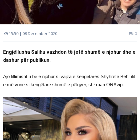
15:50 | 08 December 2020
0
Engjëllusha Salihu vazhdon të jetë shumë e njohur dhe e
dashur për publikun.
Ajo fillimisht u bë e njohur si vajza e këngëtares Shyhrete Behlulit
e më vonë si këngëtare shumë e pëlqyer, shkruan ORAvip.