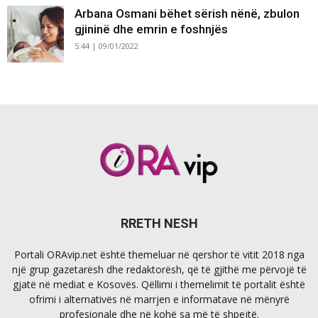
Arbana Osmani bëhet sërish nënë, zbulon
gjininë dhe emrin e foshnjës
5:44 | 09/01/2022
RRETH NESH
Portali ORAvip.net është themeluar në qershor të vitit 2018 nga
një grup gazetarësh dhe redaktorësh, që të gjithë me përvojë të
gjatë në mediat e Kosovës. Qëllimi i themelimit të portalit është
ofrimi i alternativës në marrjen e informatave në mënyrë
profesionale dhe në kohë sa më të shpejtë.