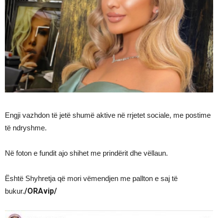
Engji vazhdon të jetë shumë aktive në rrjetet sociale, me postime
të ndryshme.
Në foton e fundit ajo shihet me prindërit dhe vëllaun.
Është Shyhretja që mori vëmendjen me pallton e saj të
/ORAvip/
bukur.