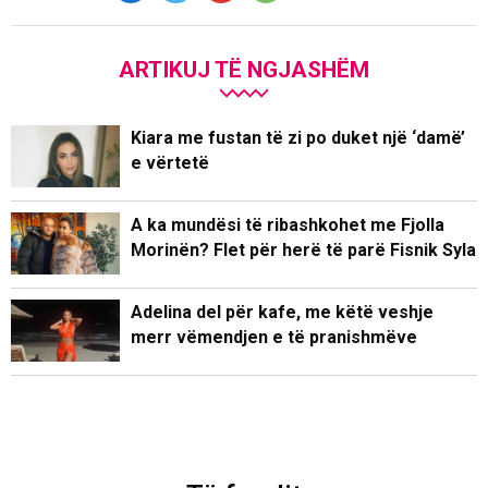
ARTIKUJ TË NGJASHËM
Kiara me fustan të zi po duket një ‘damë’
e vërtetë
A ka mundësi të ribashkohet me Fjolla
Morinën? Flet për herë të parë Fisnik Syla
Adelina del për kafe, me këtë veshje
merr vëmendjen e të pranishmëve