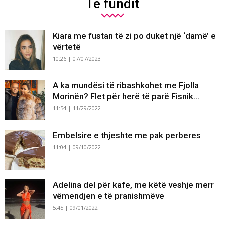
Të fundit
Kiara me fustan të zi po duket një ‘damë’ e
vërtetë
10:26 | 07/07/2023
A ka mundësi të ribashkohet me Fjolla
Morinën? Flet për herë të parë Fisnik...
11:54 | 11/29/2022
Embelsire e thjeshte me pak perberes
11:04 | 09/10/2022
Adelina del për kafe, me këtë veshje merr
vëmendjen e të pranishmëve
5:45 | 09/01/2022