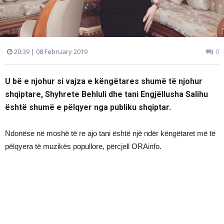
20:39 | 08 February 2019
0
U bë e njohur si vajza e këngëtares shumë të njohur
shqiptare, Shyhrete Behluli dhe tani Engjëllusha Salihu
është shumë e pëlqyer nga publiku shqiptar.
Ndonëse në moshë të re ajo tani është një ndër këngëtaret më të
pëlqyera të muzikës popullore, përcjell ORAinfo.