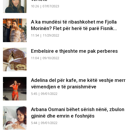
10:26 | 07/07/2023
A ka mundësi të ribashkohet me Fjolla
Morinën? Flet për herë të parë Fisnik...
11:54 | 11/29/2022
Embelsire e thjeshte me pak perberes
11:04 | 09/10/2022
Adelina del për kafe, me këtë veshje merr
vëmendjen e të pranishmëve
5:45 | 09/01/2022
Arbana Osmani bëhet sërish nënë, zbulon
gjininë dhe emrin e foshnjës
5:44 | 09/01/2022