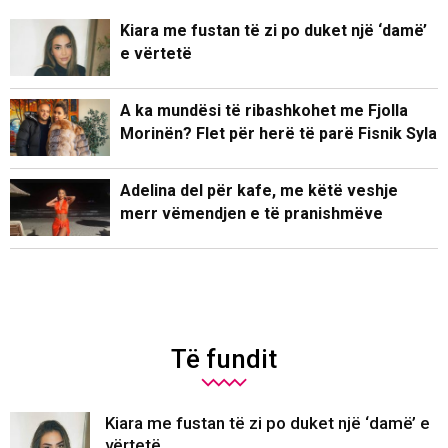
Kiara me fustan të zi po duket një ‘damë’
e vërtetë
A ka mundësi të ribashkohet me Fjolla
Morinën? Flet për herë të parë Fisnik Syla
Adelina del për kafe, me këtë veshje
merr vëmendjen e të pranishmëve
Të fundit
Kiara me fustan të zi po duket një ‘damë’ e
vërtetë