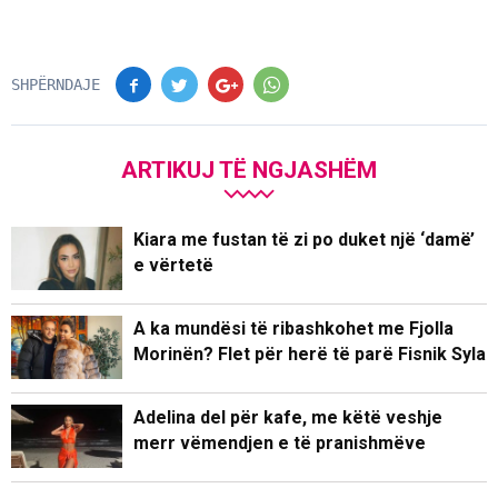
SHPËRNDAJE
ARTIKUJ TË NGJASHËM
Kiara me fustan të zi po duket një ‘damë’
e vërtetë
A ka mundësi të ribashkohet me Fjolla
Morinën? Flet për herë të parë Fisnik Syla
Adelina del për kafe, me këtë veshje
merr vëmendjen e të pranishmëve