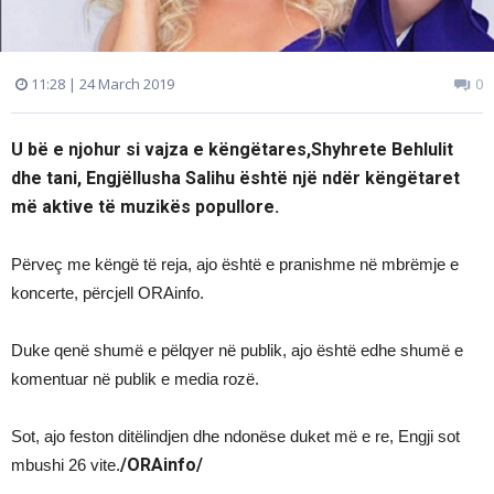
11:28 | 24 March 2019
0
U bë e njohur si vajza e këngëtares,Shyhrete Behlulit
dhe tani, Engjëllusha Salihu është një ndër këngëtaret
më aktive të muzikës popullore.
Përveç me këngë të reja, ajo është e pranishme në mbrëmje e
koncerte, përcjell ORAinfo.
Duke qenë shumë e pëlqyer në publik, ajo është edhe shumë e
komentuar në publik e media rozë.
Sot, ajo feston ditëlindjen dhe ndonëse duket më e re, Engji sot
/ORAinfo/
mbushi 26 vite.