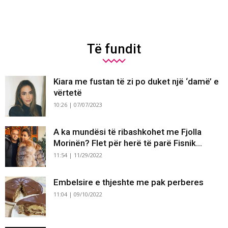
Të fundit
Kiara me fustan të zi po duket një ‘damë’ e
vërtetë
10:26 | 07/07/2023
A ka mundësi të ribashkohet me Fjolla
Morinën? Flet për herë të parë Fisnik...
11:54 | 11/29/2022
Embelsire e thjeshte me pak perberes
11:04 | 09/10/2022