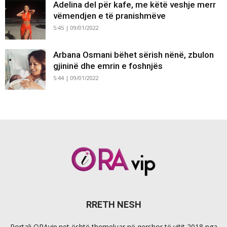
Adelina del për kafe, me këtë veshje merr
vëmendjen e të pranishmëve
5:45 | 09/01/2022
Arbana Osmani bëhet sërish nënë, zbulon
gjininë dhe emrin e foshnjës
5:44 | 09/01/2022
RRETH NESH
Portali ORAvip.net është themeluar në qershor të vitit 2018 nga