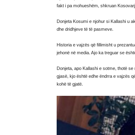
fakt i pa mohueshëm, shkruan Kosovarj
Donjeta Kosumi e njohur si Kallashi u ak
dhe dridhjeve të të pasmeve.
Historia e vajzës që fillimisht u prezan
jehonë në media. Ajo ka treguar se është
Donjeta, apo Kallashi e sotme, thotë se 
gjasë, kjo është edhe ëndrra e vajzës q
kohë të gjatë.