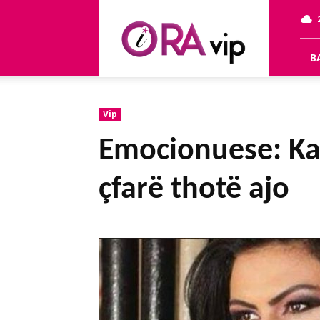
OraVip
B
Vip
Emocionuese: Kal
çfarë thotë ajo