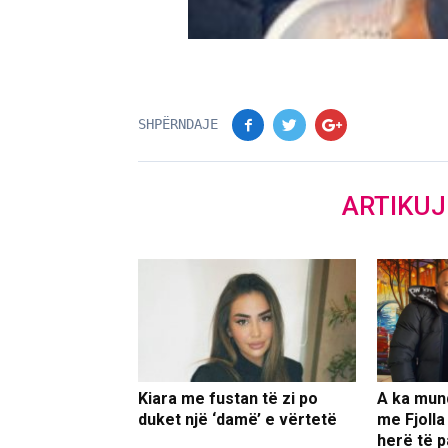
SHPËRNDAJE
ARTIKU
Kiara me fustan të zi po
A ka mun
duket një ‘damë’ e vërtetë
me Fjolla
herë të p