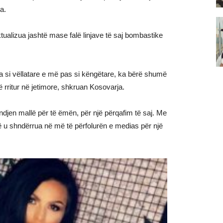
a.
tualizua jashtë mase falë linjave të saj bombastike
tua si vëllatare e më pas si këngëtare, ka bërë shumë
 rritur në jetimore, shkruan Kosovarja.
ndjen mallë për të ëmën, për një përqafim të saj. Me
ë u shndërrua në më të përfolurën e medias për një