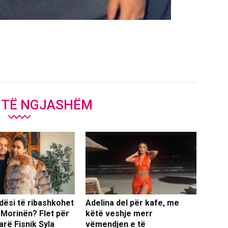
J TË NGJASHËM
dësi të ribashkohet
Adelina del për kafe, me
 Morinën? Flet për
këtë veshje merr
arë Fisnik Syla
vëmendjen e të