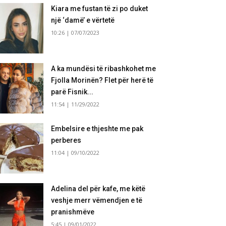
Kiara me fustan të zi po duket
një ‘damë’ e vërtetë
10:26 | 07/07/2023
A ka mundësi të ribashkohet me
Fjolla Morinën? Flet për herë të
parë Fisnik...
11:54 | 11/29/2022
Embelsire e thjeshte me pak
perberes
11:04 | 09/10/2022
Adelina del për kafe, me këtë
veshje merr vëmendjen e të
pranishmëve
5:45 | 09/01/2022