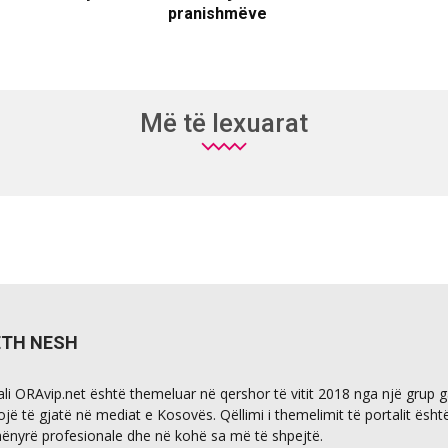
pranishmëve
Më të lexuarat
ETH NESH
ali ORAvip.net është themeluar në qershor të vitit 2018 nga një grup 
ojë të gjatë në mediat e Kosovës. Qëllimi i themelimit të portalit ësht
ënyrë profesionale dhe në kohë sa më të shpejtë.