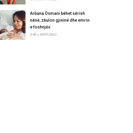
Arbana Osmani bëhet sërish
nënë, zbulon gjininë dhe emrin
e foshnjës
5:44 | 09/01/2022