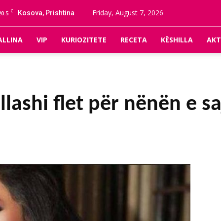
C
Friday, August 7, 2026
Kosova, Prishtina
20.5
ALLINA
VIP
KURIOZITETE
RECETA
KËSHILLA
AKT
lashi flet për nënën e s