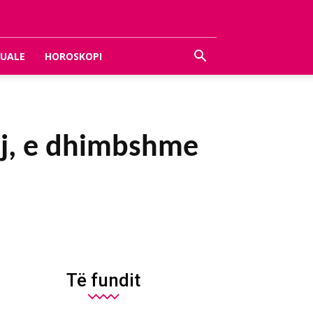
UALE
HOROSKOPI
aj, e dhimbshme
Të fundit