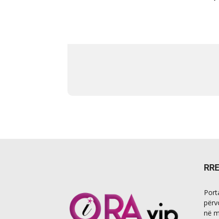
RR
Port
përv
në m