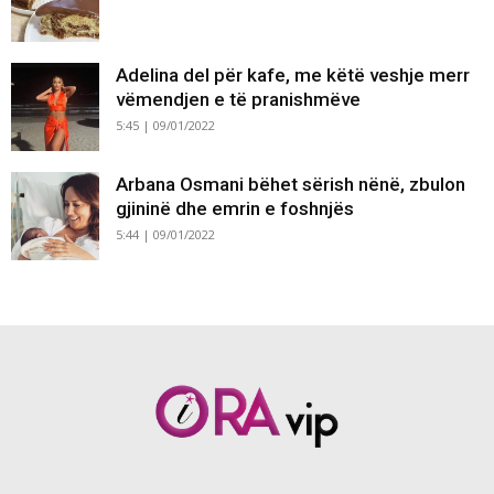
Adelina del për kafe, me këtë veshje merr
vëmendjen e të pranishmëve
5:45 | 09/01/2022
Arbana Osmani bëhet sërish nënë, zbulon
gjininë dhe emrin e foshnjës
5:44 | 09/01/2022