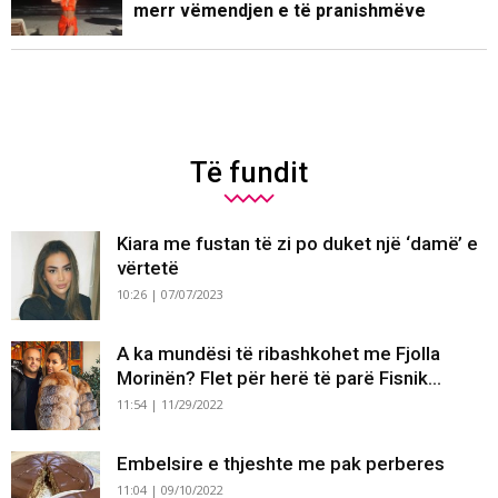
merr vëmendjen e të pranishmëve
Të fundit
Kiara me fustan të zi po duket një ‘damë’ e
vërtetë
10:26 | 07/07/2023
A ka mundësi të ribashkohet me Fjolla
Morinën? Flet për herë të parë Fisnik...
11:54 | 11/29/2022
Embelsire e thjeshte me pak perberes
11:04 | 09/10/2022