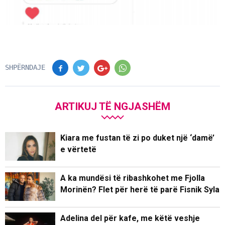
SHPËRNDAJE
ARTIKUJ TË NGJASHËM
Kiara me fustan të zi po duket një ‘damë’
e vërtetë
A ka mundësi të ribashkohet me Fjolla
Morinën? Flet për herë të parë Fisnik Syla
Adelina del për kafe, me këtë veshje