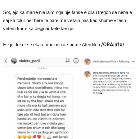
Sot, ajo ka marrë një lajm nga një fanse e cila i tregon se nëna e
saj ka folur për herë të parë me vëllain pas kaq shumë vitesh
vetëm kur e ka dëgjuar këtë këngë.
/ORAinfo/
E kjo duket se eka emocionuar shumë Afërditën.