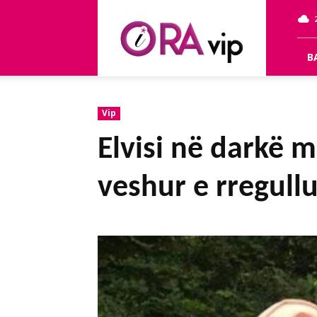
OraVip
B
Vip
Elvisi në darkë m
veshur e rregullu