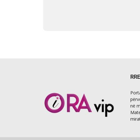
RR
Port
përv
në m
Mate
mira