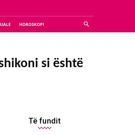
UALE
HOROSKOPI
shikoni si është
Të fundit