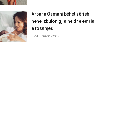
Arbana Osmani bëhet sërish
nënë, zbulon gjininë dhe emrin
e foshnjës
5:44 | 09/01/2022