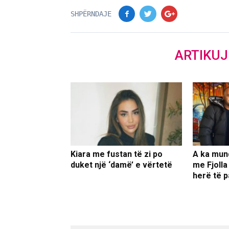
SHPËRNDAJE
ARTIKU
Kiara me fustan të zi po
A ka mun
duket një ‘damë’ e vërtetë
me Fjolla
herë të p