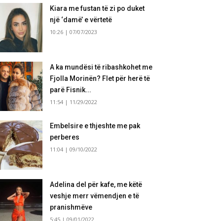
Kiara me fustan të zi po duket
një ‘damë’ e vërtetë
10:26 | 07/07/2023
A ka mundësi të ribashkohet me
Fjolla Morinën? Flet për herë të
parë Fisnik...
11:54 | 11/29/2022
Embelsire e thjeshte me pak
perberes
11:04 | 09/10/2022
Adelina del për kafe, me këtë
veshje merr vëmendjen e të
pranishmëve
5:45 | 09/01/2022