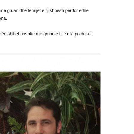
me gruan dhe fëmijët e tij shpesh përdor edhe
ona.
cilën shihet bashkë me gruan e tij e cila po duket