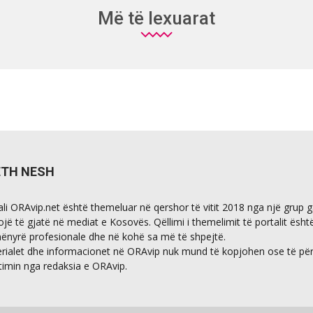
Më të lexuarat
ETH NESH
ali ORAvip.net është themeluar në qershor të vitit 2018 nga një grup 
ojë të gjatë në mediat e Kosovës. Qëllimi i themelimit të portalit ësht
ënyrë profesionale dhe në kohë sa më të shpejtë.
rialet dhe informacionet në ORAvip nuk mund të kopjohen ose të përdo
timin nga redaksia e ORAvip.