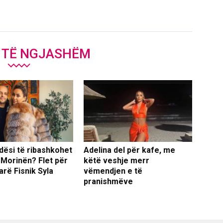
J TË NGJASHËM
dësi të ribashkohet
Adelina del për kafe, me
 Morinën? Flet për
këtë veshje merr
arë Fisnik Syla
vëmendjen e të
pranishmëve