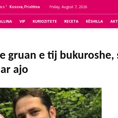
C
Friday, August 7, 2026
Kosova, Prishtina
20.5
ALLINA
VIP
KURIOZITETE
RECETA
KËSHILLA
AKT
e gruan e tij bukuroshe, 
ar ajo