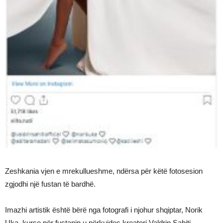
Zeshkania vjen e mrekullueshme, ndërsa për këtë fotosesion
zgjodhi një fustan të bardhë.
Imazhi artistik është bërë nga fotografi i njohur shqiptar, Norik
Uka, kurse për fustanin u përkujdes kreatori Valdrin Sahiti.