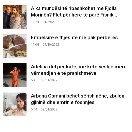
A ka mundësi të ribashkohet me Fjolla
Morinën? Flet për herë të parë Fisnik...
11:54 | 11/29/2022
Embelsire e thjeshte me pak perberes
11:04 | 09/10/2022
Adelina del për kafe, me këtë veshje merr
vëmendjen e të pranishmëve
5:45 | 09/01/2022
Arbana Osmani bëhet sërish nënë, zbulon
gjininë dhe emrin e foshnjës
5:44 | 09/01/2022