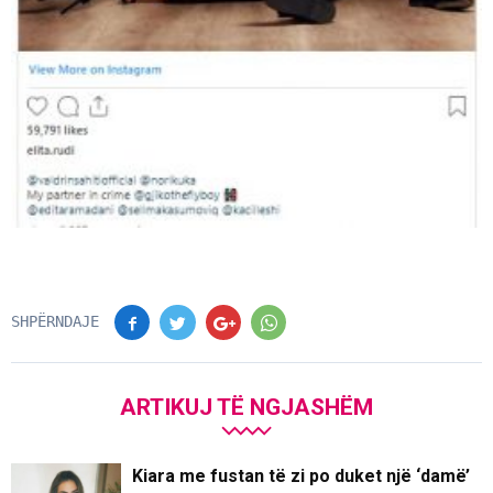
SHPËRNDAJE
ARTIKUJ TË NGJASHËM
Kiara me fustan të zi po duket një ‘damë’