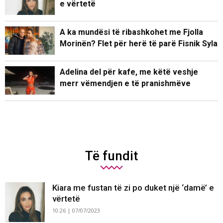
e vërtetë
A ka mundësi të ribashkohet me Fjolla
Morinën? Flet për herë të parë Fisnik Syla
Adelina del për kafe, me këtë veshje
merr vëmendjen e të pranishmëve
Të fundit
Kiara me fustan të zi po duket një ‘damë’ e
vërtetë
10:26 | 07/07/2023