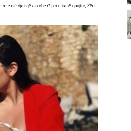
e re e një djali që ajo dhe Gjiko e kanë quajtur, Zëri,