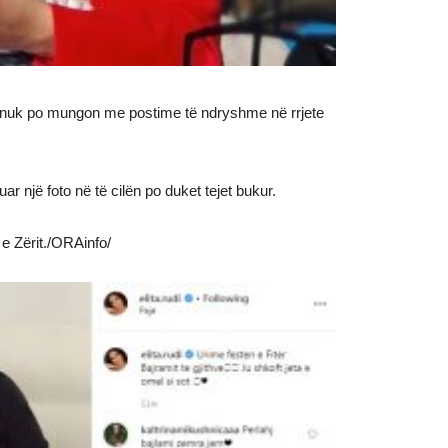
ta nuk po mungon me postime të ndryshme në rrjete
uar një foto në të cilën po duket tejet bukur.
 e Zërit./ORAinfo/