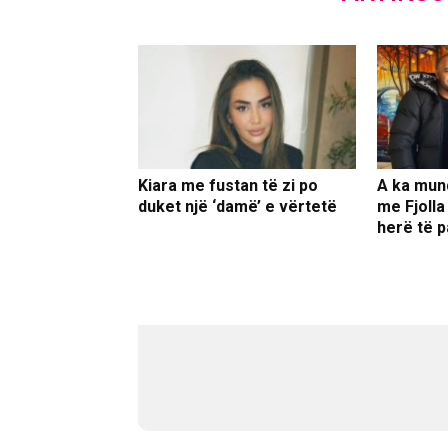
Kiara me fustan të zi po
A ka mun
duket një ‘damë’ e vërtetë
me Fjolla
herë të p