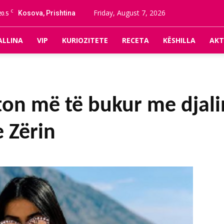
C
Friday, August 7, 2026
Kosova, Prishtina
20.5
ALLINA
VIP
KURIOZITETE
RECETA
KËSHILLA
AKT
oton më të bukur me djali
 Zërin