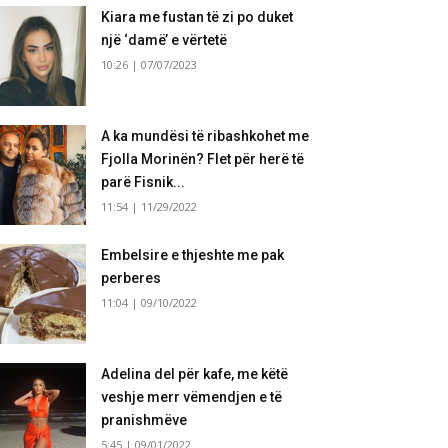
Kiara me fustan të zi po duket
një ‘damë’ e vërtetë
10:26 | 07/07/2023
A ka mundësi të ribashkohet me
Fjolla Morinën? Flet për herë të
parë Fisnik...
11:54 | 11/29/2022
Embelsire e thjeshte me pak
perberes
11:04 | 09/10/2022
Adelina del për kafe, me këtë
veshje merr vëmendjen e të
pranishmëve
5:45 | 09/01/2022