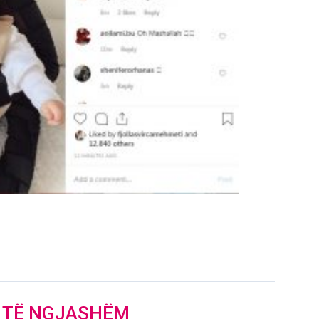
J TË NGJASHËM