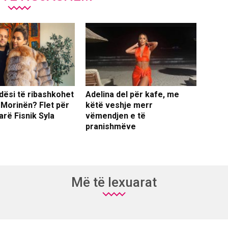
dësi të ribashkohet
Adelina del për kafe, me
 Morinën? Flet për
këtë veshje merr
arë Fisnik Syla
vëmendjen e të
pranishmëve
Më të lexuarat