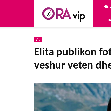
OraVip
B
Vip
Elita publikon f
veshur veten dhe