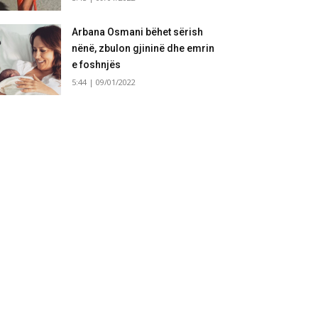
Arbana Osmani bëhet sërish
nënë, zbulon gjininë dhe emrin
e foshnjës
5:44 | 09/01/2022