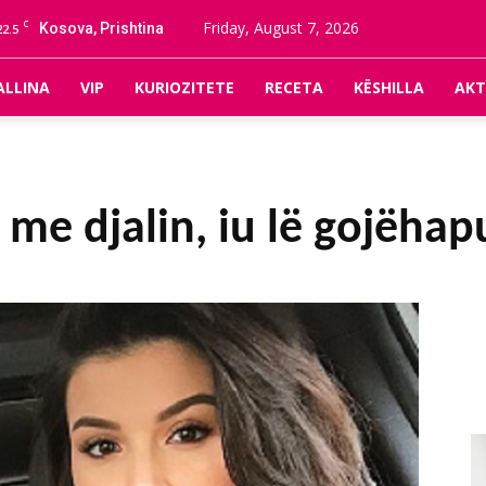
C
Friday, August 7, 2026
Kosova, Prishtina
22.5
ALLINA
VIP
KURIOZITETE
RECETA
KËSHILLA
AKT
et me djalin, iu lë gojëh