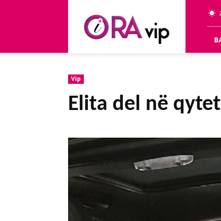
OraVip
B
Vip
Elita del në qyt