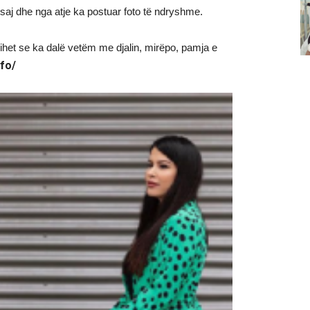
e saj dhe nga atje ka postuar foto të ndryshme.
hihet se ka dalë vetëm me djalin, mirëpo, pamja e
fo/