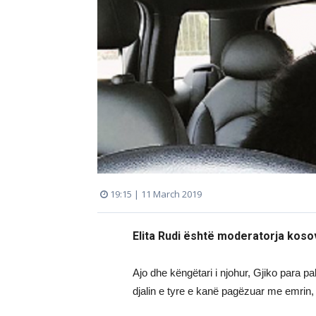
19:15 | 11 March 2019
Elita Rudi është moderatorja koso
Ajo dhe këngëtari i njohur, Gjiko para p
djalin e tyre e kanë pagëzuar me emrin, 