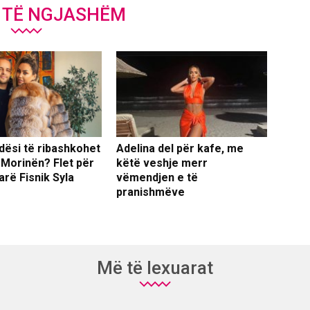
J TË NGJASHËM
dësi të ribashkohet
Adelina del për kafe, me
 Morinën? Flet për
këtë veshje merr
arë Fisnik Syla
vëmendjen e të
pranishmëve
Më të lexuarat