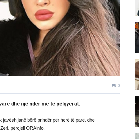
0
vare dhe një ndër më të pëlqyerat.
ak javësh janë bërë prindër për herë të parë, dhe
Zëri, përcjell ORAinfo.