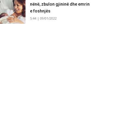
nënë, zbulon gjininë dhe emrin
e foshnjës
5:44 | 09/01/2022