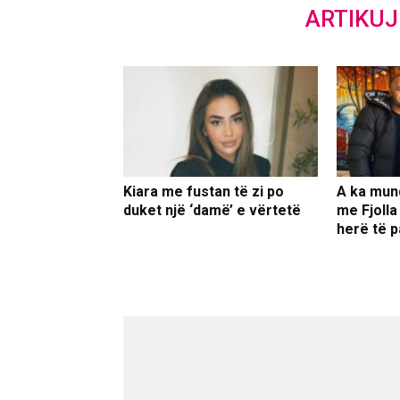
ARTIKU
Kiara me fustan të zi po
A ka mun
duket një ‘damë’ e vërtetë
me Fjolla
herë të p