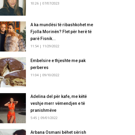
10:26 | 07/07/2023
A ka mundësi të ribashkohet me
Fjolla Morinën? Flet për herë të
parë Fisnik...
11:54 | 11/29/2022
Embelsire e thjeshte me pak
perberes
11:04 | 09/10/2022
Adelina del për kafe, me këtë
veshje merr vëmendjen e të
pranishmëve
5:45 | 09/01/2022
Arbana Osmani bëhet sërish