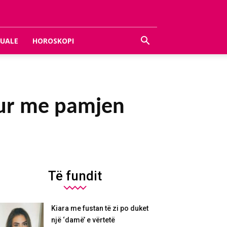
UALE
HOROSKOPI
apur me pamjen
Të fundit
Kiara me fustan të zi po duket
një ‘damë’ e vërtetë