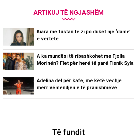
ARTIKUJ TË NGJASHËM
Kiara me fustan të zi po duket një ‘damë’
e vërtetë
A ka mundësi të ribashkohet me Fjolla
Morinën? Flet për herë të parë Fisnik Syla
Adelina del për kafe, me këtë veshje
merr vëmendjen e të pranishmëve
Të fundit