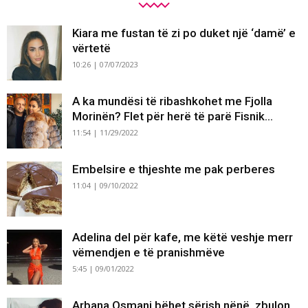
Kiara me fustan të zi po duket një ‘damë’ e
vërtetë
10:26 | 07/07/2023
A ka mundësi të ribashkohet me Fjolla
Morinën? Flet për herë të parë Fisnik...
11:54 | 11/29/2022
Embelsire e thjeshte me pak perberes
11:04 | 09/10/2022
Adelina del për kafe, me këtë veshje merr
vëmendjen e të pranishmëve
5:45 | 09/01/2022
Arbana Osmani bëhet sërish nënë, zbulon