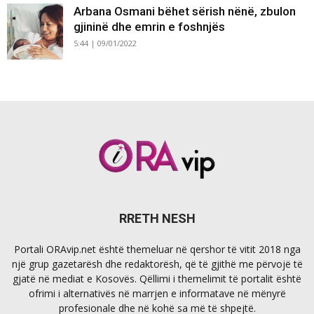
Arbana Osmani bëhet sërish nënë, zbulon
gjininë dhe emrin e foshnjës
5:44 | 09/01/2022
RRETH NESH
Portali ORAvip.net është themeluar në qershor të vitit 2018 nga
një grup gazetarësh dhe redaktorësh, që të gjithë me përvojë të
gjatë në mediat e Kosovës. Qëllimi i themelimit të portalit është
ofrimi i alternativës në marrjen e informatave në mënyrë
profesionale dhe në kohë sa më të shpejtë.