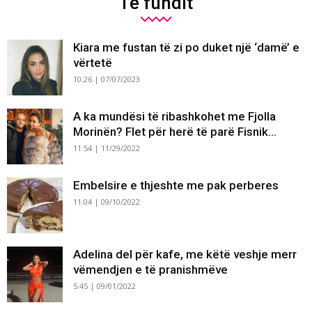
Të fundit
Kiara me fustan të zi po duket një ‘damë’ e
vërtetë
10:26 | 07/07/2023
A ka mundësi të ribashkohet me Fjolla
Morinën? Flet për herë të parë Fisnik...
11:54 | 11/29/2022
Embelsire e thjeshte me pak perberes
11:04 | 09/10/2022
Adelina del për kafe, me këtë veshje merr
vëmendjen e të pranishmëve
5:45 | 09/01/2022