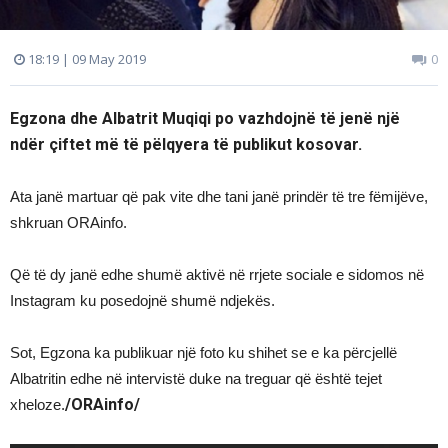
18:19 | 09 May 2019
0
Egzona dhe Albatrit Muqiqi po vazhdojnë të jenë një
ndër çiftet më të pëlqyera të publikut kosovar.
Ata janë martuar që pak vite dhe tani janë prindër të tre fëmijëve,
shkruan ORAinfo.
Që të dy janë edhe shumë aktivë në rrjete sociale e sidomos në
Instagram ku posedojnë shumë ndjekës.
Sot, Egzona ka publikuar një foto ku shihet se e ka përcjellë
Albatritin edhe në intervistë duke na treguar që është tejet
/ORAinfo/
xheloze.