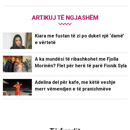
ARTIKUJ TË NGJASHËM
Kiara me fustan të zi po duket një ‘damë’
e vërtetë
A ka mundësi të ribashkohet me Fjolla
Morinën? Flet për herë të parë Fisnik Syla
Adelina del për kafe, me këtë veshje
merr vëmendjen e të pranishmëve