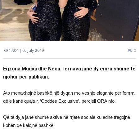
17:04 | 05 July 2019
0
Egzona Muqiqi dhe Neca Tërnava janë dy emra shumë të
njohur për publikun.
Ato menaxhojnë bashkë një dyqan me veshje elegante për femra
që e kanë quajtur, ‘Goddes Exclusive’, përcjell ORAinfo.
Që të dyja janë shumë aktive në rrjete sociale ku edhe tregojnë
kohën që kalojnë bashkë.