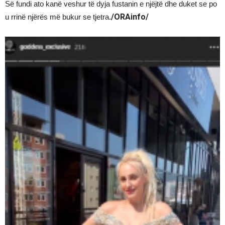
Së fundi ato kanë veshur të dyja fustanin e njëjtë dhe duket se po
/ORAinfo/
u rrinë njërës më bukur se tjetra.