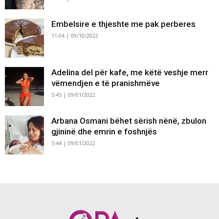
Embelsire e thjeshte me pak perberes
11:04 | 09/10/2022
Adelina del për kafe, me këtë veshje merr
vëmendjen e të pranishmëve
5:45 | 09/01/2022
Arbana Osmani bëhet sërish nënë, zbulon
gjininë dhe emrin e foshnjës
5:44 | 09/01/2022