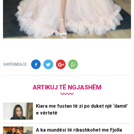
SHPËRNDAJE
ARTIKUJ TË NGJASHËM
Kiara me fustan të zi po duket një ‘damë’
e vërtetë
A ka mundësi të ribashkohet me Fjolla