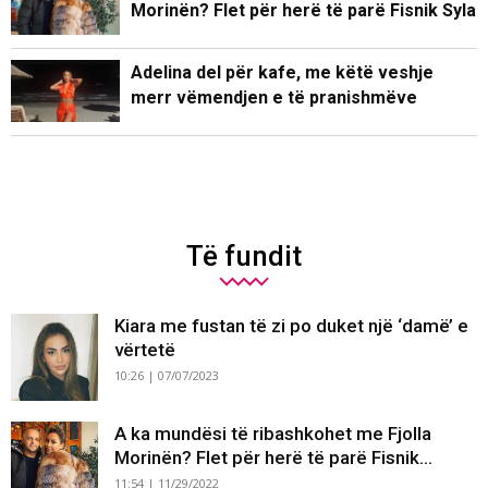
Morinën? Flet për herë të parë Fisnik Syla
Adelina del për kafe, me këtë veshje
merr vëmendjen e të pranishmëve
Të fundit
Kiara me fustan të zi po duket një ‘damë’ e
vërtetë
10:26 | 07/07/2023
A ka mundësi të ribashkohet me Fjolla
Morinën? Flet për herë të parë Fisnik...
11:54 | 11/29/2022