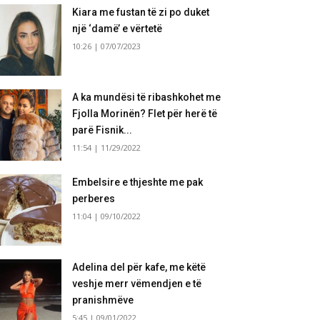
Kiara me fustan të zi po duket
një ‘damë’ e vërtetë
10:26 | 07/07/2023
A ka mundësi të ribashkohet me
Fjolla Morinën? Flet për herë të
parë Fisnik...
11:54 | 11/29/2022
Embelsire e thjeshte me pak
perberes
11:04 | 09/10/2022
Adelina del për kafe, me këtë
veshje merr vëmendjen e të
pranishmëve
5:45 | 09/01/2022