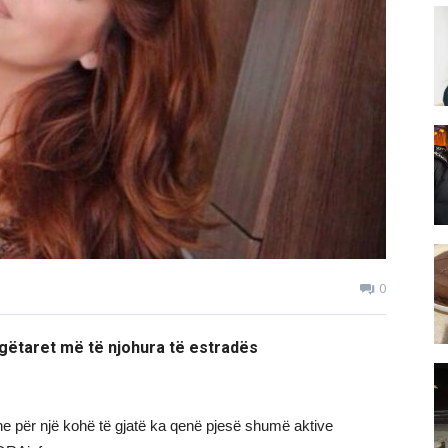
0
ngëtaret më të njohura të estradës
he për një kohë të gjatë ka qenë pjesë shumë aktive