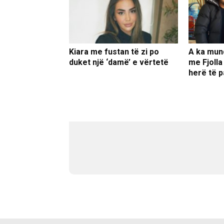
Kiara me fustan të zi po
A ka mun
duket një ‘damë’ e vërtetë
me Fjolla
herë të p