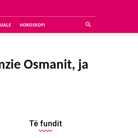
UALE
HOROSKOPI
mzie Osmanit, ja
Të fundit