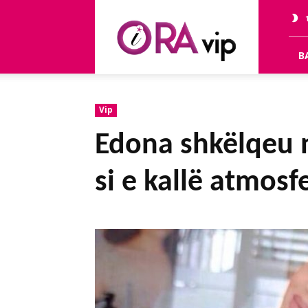
OraVip
B
Vip
Edona shkëlqeu n
si e kallë atmosf