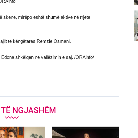
ORAinfo.
 skenë, mirëpo është shumë aktive në rrjete
ajlit të këngëtares Remzie Osmani.
 Edona shkëlqen në vallëzimin e saj. /ORAinfo/
J TË NGJASHËM