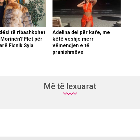
dësi të ribashkohet
Adelina del për kafe, me
 Morinën? Flet për
këtë veshje merr
arë Fisnik Syla
vëmendjen e të
pranishmëve
Më të lexuarat