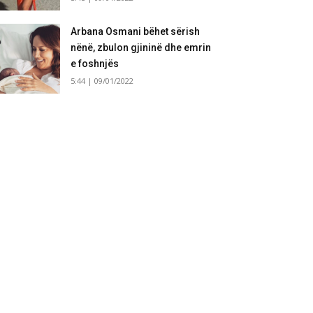
Arbana Osmani bëhet sërish
nënë, zbulon gjininë dhe emrin
e foshnjës
5:44 | 09/01/2022