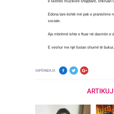
e skenës muzikore shqiptare, shkruan 
Edona tani është më pak e pranishme në
sociale.
Ajo mbrëmë ishte e ftuar në dasmën e d
E veshur me një fustan shumë të bukur,
SHPËRNDAJE
ARTIKU