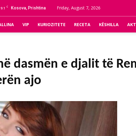
C
Friday, August 7, 2026
Kosova, Prishtina
19.1
ALLINA
VIP
KURIOZITETE
RECETA
KËSHILLA
AKT
ë dasmën e djalit të Re
erën ajo