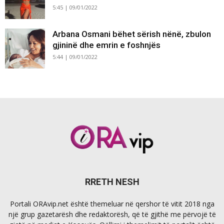
5:45 | 09/01/2022
Arbana Osmani bëhet sërish nënë, zbulon
gjininë dhe emrin e foshnjës
5:44 | 09/01/2022
RRETH NESH
Portali ORAvip.net është themeluar në qershor të vitit 2018 nga
një grup gazetarësh dhe redaktorësh, që të gjithë me përvojë të