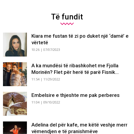
Të fundit
Kiara me fustan të zi po duket një ‘damë’ e
vërtetë
10:26 | 07/07/2023
A ka mundësi të ribashkohet me Fjolla
Morinën? Flet për herë të parë Fisnik...
11:54 | 11/29/2022
Embelsire e thjeshte me pak perberes
11:04 | 09/10/2022
Adelina del për kafe, me këtë veshje merr
vëmendjen e të pranishmëve