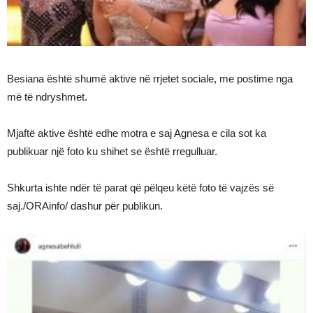
Besiana është shumë aktive në rrjetet sociale, me postime nga
më të ndryshmet.
Mjaftë aktive është edhe motra e saj Agnesa e cila sot ka
publikuar një foto ku shihet se është rregulluar.
Shkurta ishte ndër të parat që pëlqeu këtë foto të vajzës së
saj./ORAinfo/ dashur për publikun.