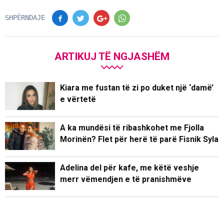
SHPËRNDAJE
ARTIKUJ TË NGJASHËM
Kiara me fustan të zi po duket një ‘damë’
e vërtetë
A ka mundësi të ribashkohet me Fjolla
Morinën? Flet për herë të parë Fisnik Syla
Adelina del për kafe, me këtë veshje
merr vëmendjen e të pranishmëve