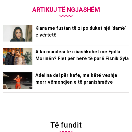
ARTIKUJ TË NGJASHËM
Kiara me fustan të zi po duket një ‘damë’
e vërtetë
A ka mundësi të ribashkohet me Fjolla
Morinën? Flet për herë të parë Fisnik Syla
Adelina del për kafe, me këtë veshje
merr vëmendjen e të pranishmëve
Të fundit