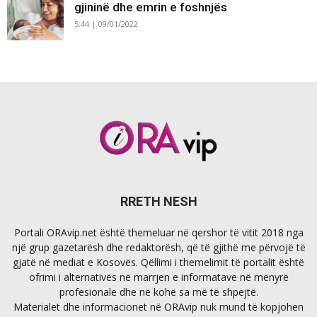
gjininë dhe emrin e foshnjës
5:44 | 09/01/2022
RRETH NESH
Portali ORAvip.net është themeluar në qershor të vitit 2018 nga
një grup gazetarësh dhe redaktorësh, që të gjithë me përvojë të
gjatë në mediat e Kosovës. Qëllimi i themelimit të portalit është
ofrimi i alternativës në marrjen e informatave në mënyrë
profesionale dhe në kohë sa më të shpejtë.
Materialet dhe informacionet në ORAvip nuk mund të kopjohen