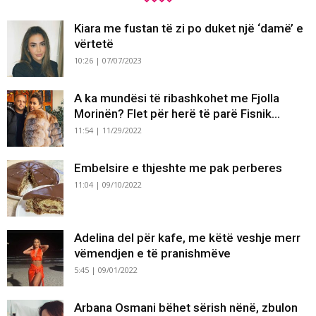
Kiara me fustan të zi po duket një ‘damë’ e
vërtetë
10:26 | 07/07/2023
A ka mundësi të ribashkohet me Fjolla
Morinën? Flet për herë të parë Fisnik...
11:54 | 11/29/2022
Embelsire e thjeshte me pak perberes
11:04 | 09/10/2022
Adelina del për kafe, me këtë veshje merr
vëmendjen e të pranishmëve
5:45 | 09/01/2022
Arbana Osmani bëhet sërish nënë, zbulon