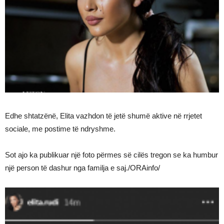
Edhe shtatzënë, Elita vazhdon të jetë shumë aktive në rrjetet
sociale, me postime të ndryshme.
Sot ajo ka publikuar një foto përmes së cilës tregon se ka humbur
një person të dashur nga familja e saj./ORAinfo/