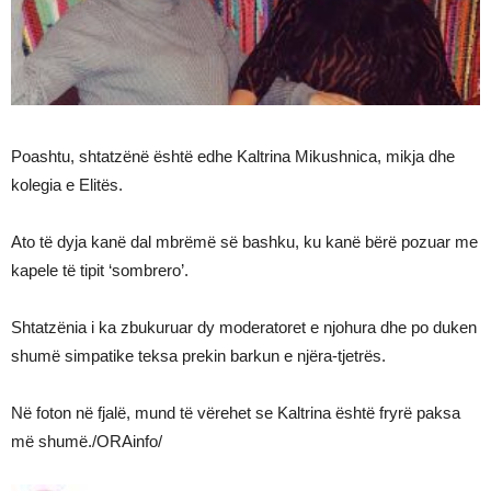
Poashtu, shtatzënë është edhe Kaltrina Mikushnica, mikja dhe
kolegia e Elitës.
Ato të dyja kanë dal mbrëmë së bashku, ku kanë bërë pozuar me
kapele të tipit ‘sombrero’.
Shtatzënia i ka zbukuruar dy moderatoret e njohura dhe po duken
shumë simpatike teksa prekin barkun e njëra-tjetrës.
Në foton në fjalë, mund të vërehet se Kaltrina është fryrë paksa
më shumë./ORAinfo/