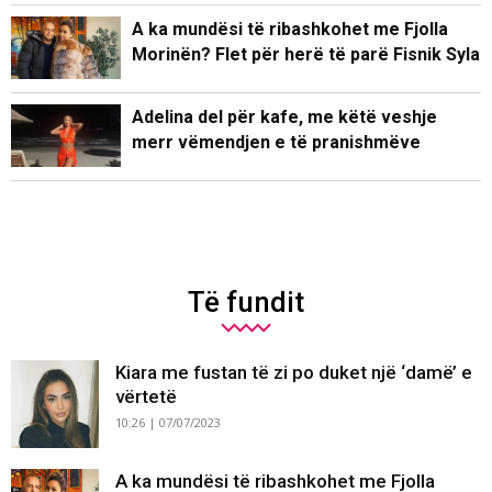
A ka mundësi të ribashkohet me Fjolla
Morinën? Flet për herë të parë Fisnik Syla
Adelina del për kafe, me këtë veshje
merr vëmendjen e të pranishmëve
Të fundit
Kiara me fustan të zi po duket një ‘damë’ e
vërtetë
10:26 | 07/07/2023
A ka mundësi të ribashkohet me Fjolla