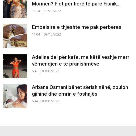
Morinën? Flet për herë të parë Fisnik...
11:54 | 11/29/2022
Embelsire e thjeshte me pak perberes
11:04 | 09/10/2022
Adelina del për kafe, me këtë veshje merr
vëmendjen e të pranishmëve
5:45 | 09/01/2022
Arbana Osmani bëhet sërish nënë, zbulon
gjininë dhe emrin e foshnjës
5:44 | 09/01/2022