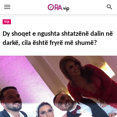
Vip
Dy shoqet e ngushta shtatzënë dalin në
darkë, cila është fryrë më shumë?