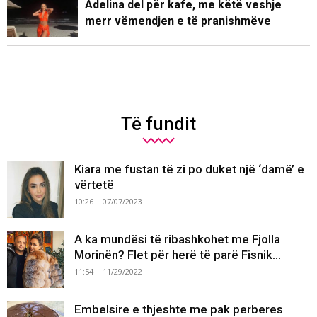
Adelina del për kafe, me këtë veshje
merr vëmendjen e të pranishmëve
Të fundit
Kiara me fustan të zi po duket një ‘damë’ e
vërtetë
10:26 | 07/07/2023
A ka mundësi të ribashkohet me Fjolla
Morinën? Flet për herë të parë Fisnik...
11:54 | 11/29/2022
Embelsire e thjeshte me pak perberes