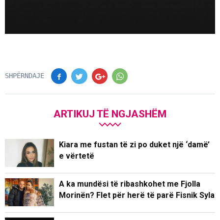
SHPËRNDAJE
ARTIKUJ TË NGJASHËM
Kiara me fustan të zi po duket një ‘damë’
e vërtetë
A ka mundësi të ribashkohet me Fjolla
Morinën? Flet për herë të parë Fisnik Syla