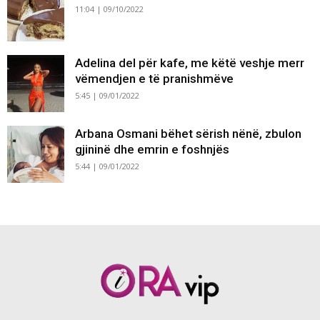
11:04 | 09/10/2022
Adelina del për kafe, me këtë veshje merr
vëmendjen e të pranishmëve
5:45 | 09/01/2022
Arbana Osmani bëhet sërish nënë, zbulon
gjininë dhe emrin e foshnjës
5:44 | 09/01/2022