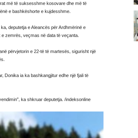
mrat më të suksesshme kosovare dhe më të
 nënë e bashkëshorte e kujdesshme.
ka, deputetja e Aleancës për Ardhmërinë e
 e zemrës, veçmas në data të veçanta.
anë përvjetorin e 22-të të martesës, sigurisht një
ës.
, Donika ia ka bashkangjitur edhe një fjali të
endimin”, ka shkruar deputetja. /indeksonline