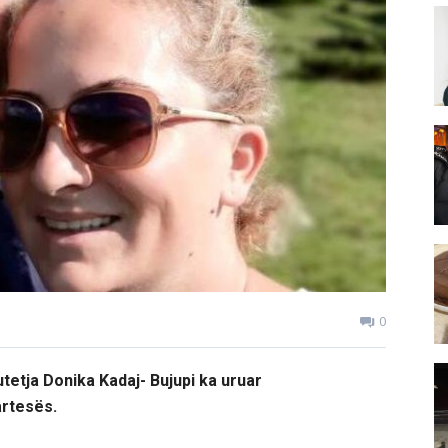
0
utetja Donika Kadaj- Bujupi ka uruar
artesës.