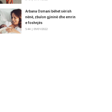
Arbana Osmani bëhet sërish
nënë, zbulon gjininë dhe emrin
e foshnjës
5:44 | 09/01/2022