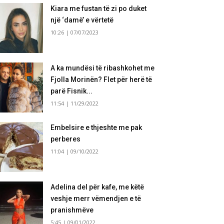
Kiara me fustan të zi po duket
një ‘damë’ e vërtetë
10:26 | 07/07/2023
A ka mundësi të ribashkohet me
Fjolla Morinën? Flet për herë të
parë Fisnik...
11:54 | 11/29/2022
Embelsire e thjeshte me pak
perberes
11:04 | 09/10/2022
Adelina del për kafe, me këtë
veshje merr vëmendjen e të
pranishmëve
5:45 | 09/01/2022