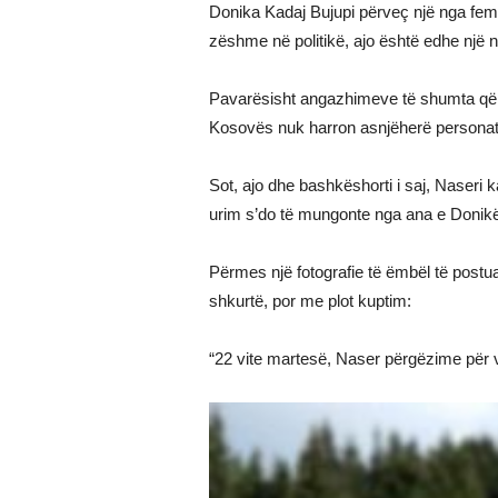
Donika Kadaj Bujupi përveç një nga fe
zëshme në politikë, ajo është edhe një
Pavarësisht angazhimeve të shumta që 
Kosovës nuk harron asnjëherë personat
Sot, ajo dhe bashkëshorti i saj, Naseri k
urim s’do të mungonte nga ana e Donik
Përmes një fotografie të ëmbël të postuar
shkurtë, por me plot kuptim:
“22 vite martesë, Naser përgëzime për v