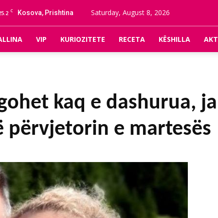
C
Saturday, August 8, 2026
Kosova, Prishtina
25.2
ALLINA
VIP
KURIOZITETE
RECETA
KËSHILLA
AKT
gohet kaq e dashurua, ja 
 përvjetorin e martesës