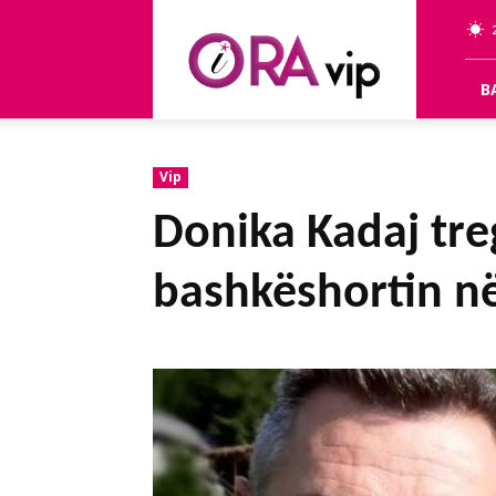
OraVip
B
Vip
Donika Kadaj tre
bashkëshortin në