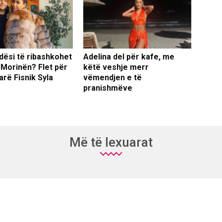
dësi të ribashkohet
Adelina del për kafe, me
 Morinën? Flet për
këtë veshje merr
arë Fisnik Syla
vëmendjen e të
pranishmëve
Më të lexuarat