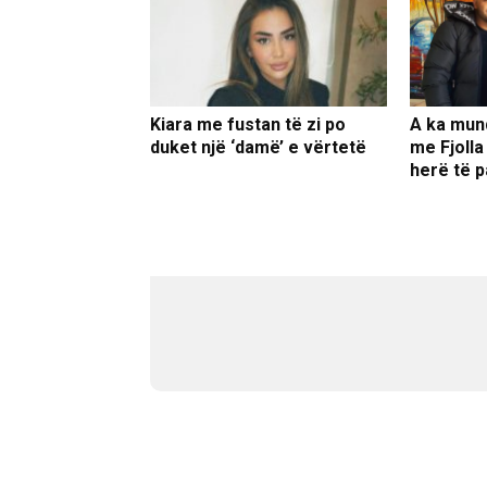
Kiara me fustan të zi po
A ka mun
duket një ‘damë’ e vërtetë
me Fjolla
herë të p