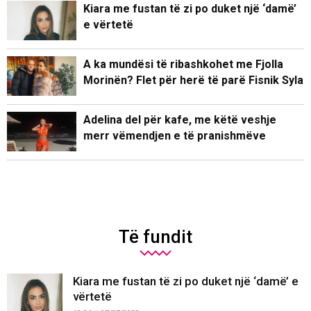
Kiara me fustan të zi po duket një ‘damë’
e vërtetë
A ka mundësi të ribashkohet me Fjolla
Morinën? Flet për herë të parë Fisnik Syla
Adelina del për kafe, me këtë veshje
merr vëmendjen e të pranishmëve
Të fundit
Kiara me fustan të zi po duket një ‘damë’ e
vërtetë