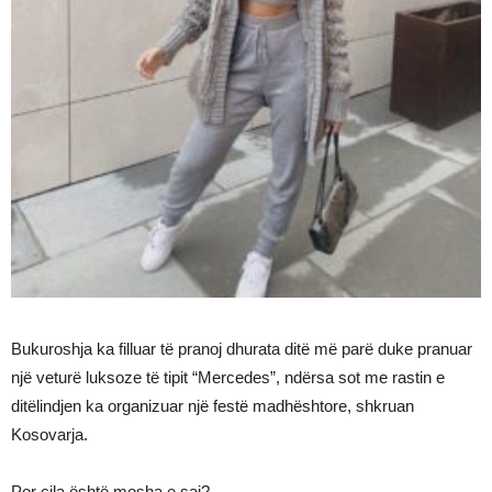
Bukuroshja ka filluar të pranoj dhurata ditë më parë duke pranuar
një veturë luksoze të tipit “Mercedes”, ndërsa sot me rastin e
ditëlindjen ka organizuar një festë madhështore, shkruan
Kosovarja.
Por cila është mosha e saj?