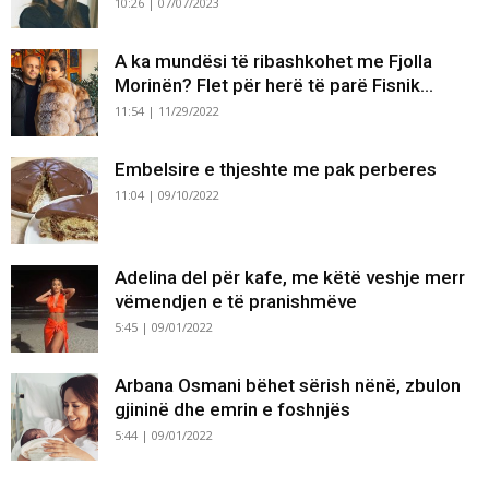
10:26 | 07/07/2023
A ka mundësi të ribashkohet me Fjolla
Morinën? Flet për herë të parë Fisnik...
11:54 | 11/29/2022
Embelsire e thjeshte me pak perberes
11:04 | 09/10/2022
Adelina del për kafe, me këtë veshje merr
vëmendjen e të pranishmëve
5:45 | 09/01/2022
Arbana Osmani bëhet sërish nënë, zbulon
gjininë dhe emrin e foshnjës
5:44 | 09/01/2022