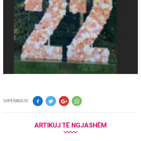
SHPËRNDAJE
ARTIKUJ TË NGJASHËM