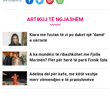
SHPËRNDAJE
ARTIKUJ TË NGJASHËM
Kiara me fustan të zi po duket një ‘damë’
e vërtetë
A ka mundësi të ribashkohet me Fjolla
Morinën? Flet për herë të parë Fisnik Syla
Adelina del për kafe, me këtë veshje
merr vëmendjen e të pranishmëve