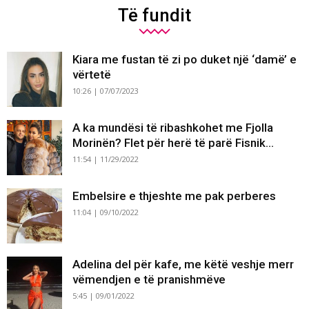
Të fundit
Kiara me fustan të zi po duket një ‘damë’ e
vërtetë
10:26 | 07/07/2023
A ka mundësi të ribashkohet me Fjolla
Morinën? Flet për herë të parë Fisnik...
11:54 | 11/29/2022
Embelsire e thjeshte me pak perberes
11:04 | 09/10/2022
Adelina del për kafe, me këtë veshje merr
vëmendjen e të pranishmëve
5:45 | 09/01/2022