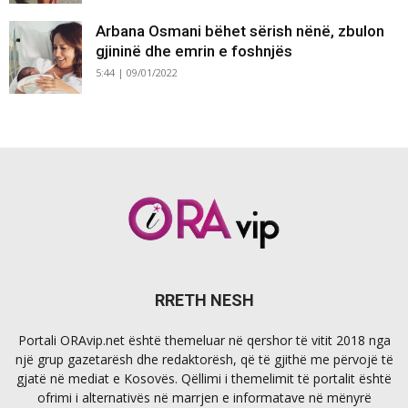
Arbana Osmani bëhet sërish nënë, zbulon
gjininë dhe emrin e foshnjës
5:44 | 09/01/2022
RRETH NESH
Portali ORAvip.net është themeluar në qershor të vitit 2018 nga
një grup gazetarësh dhe redaktorësh, që të gjithë me përvojë të
gjatë në mediat e Kosovës. Qëllimi i themelimit të portalit është
ofrimi i alternativës në marrjen e informatave në mënyrë