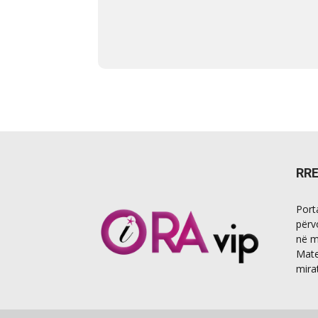
RR
Port
përv
në m
Mate
mira