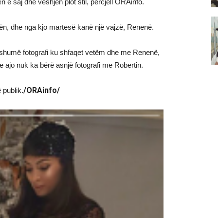
e saj dhe veshjen plot stil, përcjell ORAinfo.
ën, dhe nga kjo martesë kanë një vajzë, Renenë.
ar shumë fotografi ku shfaqet vetëm dhe me Renenë,
e ajo nuk ka bërë asnjë fotografi me Robertin.
/ORAinfo/
 publik.