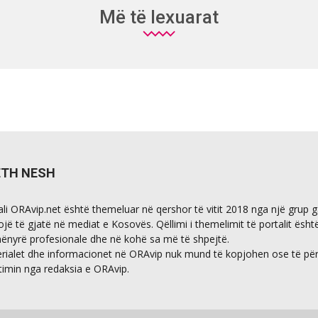
Më të lexuarat
ETH NESH
ali ORAvip.net është themeluar në qershor të vitit 2018 nga një grup 
ojë të gjatë në mediat e Kosovës. Qëllimi i themelimit të portalit ësht
ënyrë profesionale dhe në kohë sa më të shpejtë.
rialet dhe informacionet në ORAvip nuk mund të kopjohen ose të përdo
timin nga redaksia e ORAvip.