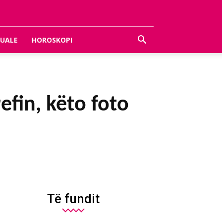
UALE
HOROSKOPI
fin, këto foto
Të fundit