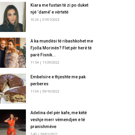
Kiara me fustan të zi po duket
një ‘damë’ e vërtetë
10:26 | 07/07/2023
A ka mundësi të ribashkohet me
Fjolla Morinën? Flet për herë të
parë Fisnik...
11:54 | 11/29/2022
Embelsire e thjeshte me pak
perberes
11:04 | 09/10/2022
Adelina del për kafe, me këtë
veshje merr vëmendjen e të
pranishmëve
5:45 | 09/01/2022