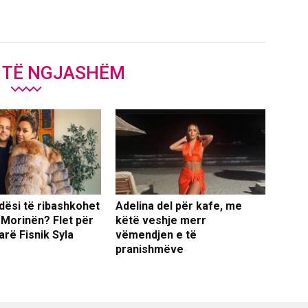
J TË NGJASHËM
dësi të ribashkohet
Adelina del për kafe, me
 Morinën? Flet për
këtë veshje merr
arë Fisnik Syla
vëmendjen e të
pranishmëve