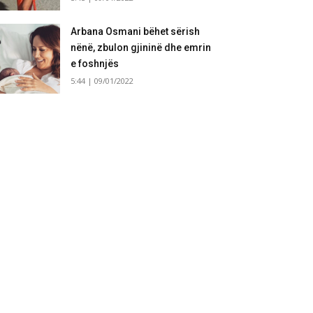
Arbana Osmani bëhet sërish
nënë, zbulon gjininë dhe emrin
e foshnjës
5:44 | 09/01/2022