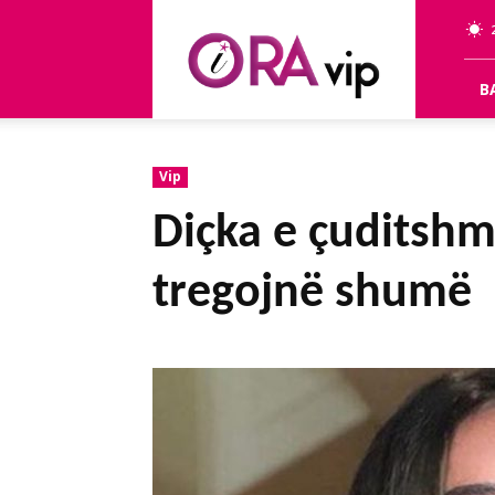
OraVip
B
Vip
Diçka e çuditshm
tregojnë shumë