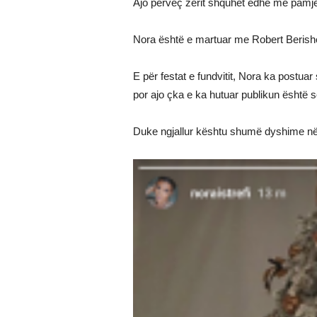
Ajo përveç zërit shquhet edhe me pamjen 
Nora është e martuar me Robert Berish
E për festat e fundvitit, Nora ka postu
por ajo çka e ka hutuar publikun është s
Duke ngjallur kështu shumë dyshime në