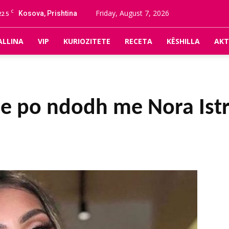
C
Friday, August 7, 2026
Kosova, Prishtina
22.5
ALLINA
VIP
KURIOZITETE
RECETA
KËSHILLA
AKT
e po ndodh me Nora Istre