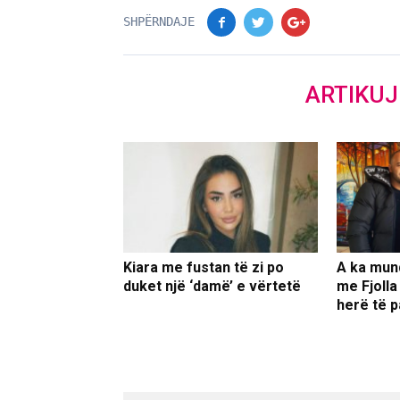
SHPËRNDAJE
ARTIKU
Kiara me fustan të zi po
A ka mun
duket një ‘damë’ e vërtetë
me Fjolla
herë të p