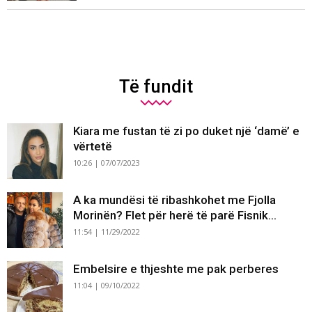
Të fundit
Kiara me fustan të zi po duket një ‘damë’ e
vërtetë
10:26 | 07/07/2023
A ka mundësi të ribashkohet me Fjolla
Morinën? Flet për herë të parë Fisnik...
11:54 | 11/29/2022
Embelsire e thjeshte me pak perberes
11:04 | 09/10/2022