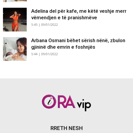
Adelina del për kafe, me këtë veshje merr
vëmendjen e të pranishmëve
5:45 | 09/01/2022
Arbana Osmani bëhet sërish nënë, zbulon
gjininë dhe emrin e foshnjës
5:44 | 09/01/2022
RRETH NESH