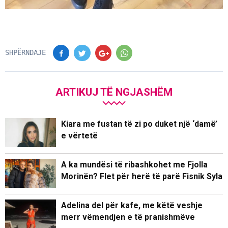
SHPËRNDAJE
ARTIKUJ TË NGJASHËM
Kiara me fustan të zi po duket një ‘damë’
e vërtetë
A ka mundësi të ribashkohet me Fjolla
Morinën? Flet për herë të parë Fisnik Syla
Adelina del për kafe, me këtë veshje
merr vëmendjen e të pranishmëve