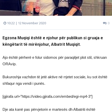
10:22 | 12 November 2020
0
Egzona Muqiqi është e njohur për publikun si gruaja e
këngëtarit të mirënjohur, Albatrit Muqiqit.
Ajo është përherë e folur sidomos për paraqitjet plot stil, shkruan
ORAvip.
Bukuroshja vazhdon të jetë aktive në rrjetet sociale, ku sot është
shfaqur nga vendi i punës.
[gjirafa url=”https://video.gjirafa.com/embed/egi-mp4-3″]
Dje ata kanë pas përvjetorin e martesës dh Albatriti është