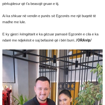
përkujdesur që t’a beasojë gruan e tij.
Ai ka shkuar në vendin e punës së Egzonës me një buqetë të
madhe me lule.
E ky gjest i këngëtarit e ka gëzuar pamasë Egzonën e cila e ka
/ORAvip/
ndarë me ndjekësit e saj befasinë që i bëri burri.