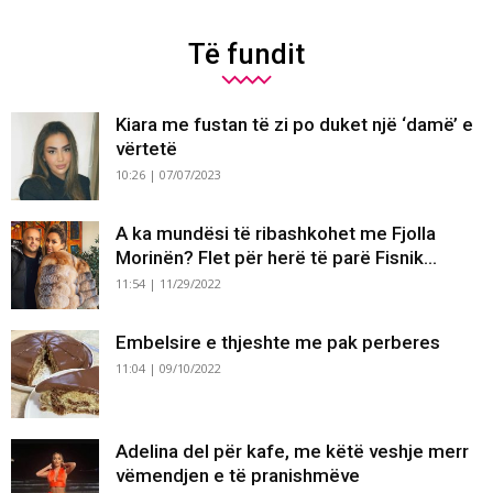
Të fundit
Kiara me fustan të zi po duket një ‘damë’ e
vërtetë
10:26 | 07/07/2023
A ka mundësi të ribashkohet me Fjolla
Morinën? Flet për herë të parë Fisnik...
11:54 | 11/29/2022
Embelsire e thjeshte me pak perberes
11:04 | 09/10/2022
Adelina del për kafe, me këtë veshje merr
vëmendjen e të pranishmëve