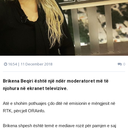
16:54 | 11 December 2018
0
Brikena Beqiri është një ndër moderatoret më të
njohura në ekranet televizive.
Atë e shohim pothuajes çdo ditë në emisionin e mëngjesit në
RTK, përcjell ORAinfo.
Brikena shpesh është temë e mediave rozë për pamjen e saj