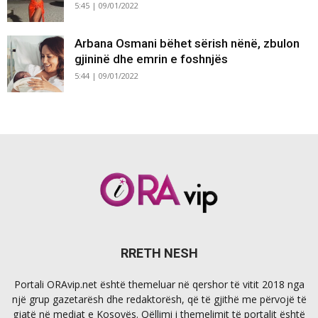
5:45 | 09/01/2022
Arbana Osmani bëhet sërish nënë, zbulon
gjininë dhe emrin e foshnjës
5:44 | 09/01/2022
RRETH NESH
Portali ORAvip.net është themeluar në qershor të vitit 2018 nga
një grup gazetarësh dhe redaktorësh, që të gjithë me përvojë të
gjatë në mediat e Kosovës. Qëllimi i themelimit të portalit është