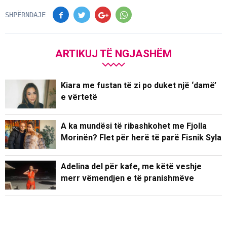
SHPËRNDAJE
ARTIKUJ TË NGJASHËM
Kiara me fustan të zi po duket një ‘damë’
e vërtetë
A ka mundësi të ribashkohet me Fjolla
Morinën? Flet për herë të parë Fisnik Syla
Adelina del për kafe, me këtë veshje
merr vëmendjen e të pranishmëve