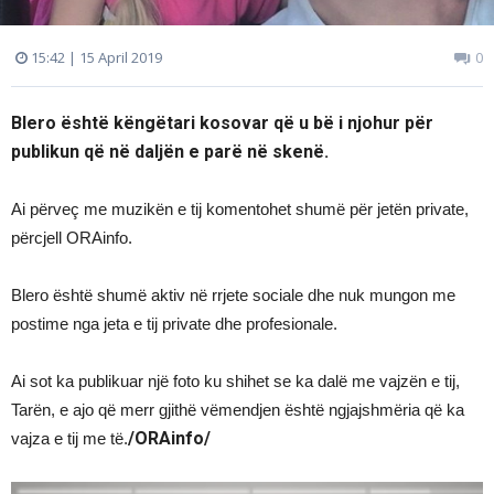
15:42 | 15 April 2019
0
Blero është këngëtari kosovar që u bë i njohur për
publikun që në daljën e parë në skenë.
Ai përveç me muzikën e tij komentohet shumë për jetën private,
përcjell ORAinfo.
Blero është shumë aktiv në rrjete sociale dhe nuk mungon me
postime nga jeta e tij private dhe profesionale.
Ai sot ka publikuar një foto ku shihet se ka dalë me vajzën e tij,
Tarën, e ajo që merr gjithë vëmendjen është ngjajshmëria që ka
/ORAinfo/
vajza e tij me të.