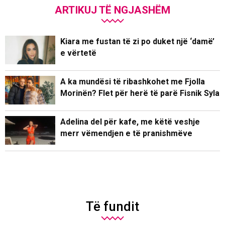
ARTIKUJ TË NGJASHËM
Kiara me fustan të zi po duket një ‘damë’
e vërtetë
A ka mundësi të ribashkohet me Fjolla
Morinën? Flet për herë të parë Fisnik Syla
Adelina del për kafe, me këtë veshje
merr vëmendjen e të pranishmëve
Të fundit