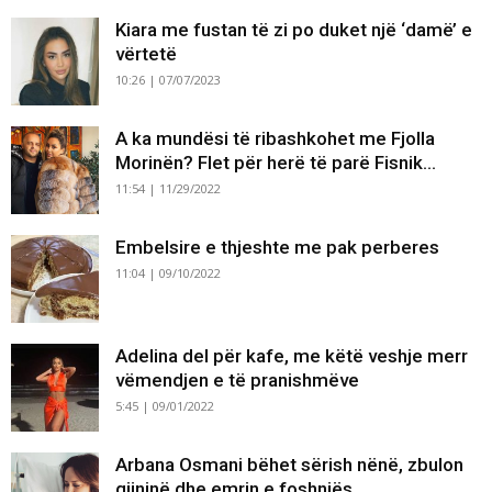
Kiara me fustan të zi po duket një ‘damë’ e
vërtetë
10:26 | 07/07/2023
A ka mundësi të ribashkohet me Fjolla
Morinën? Flet për herë të parë Fisnik...
11:54 | 11/29/2022
Embelsire e thjeshte me pak perberes
11:04 | 09/10/2022
Adelina del për kafe, me këtë veshje merr
vëmendjen e të pranishmëve
5:45 | 09/01/2022
Arbana Osmani bëhet sërish nënë, zbulon
gjininë dhe emrin e foshnjës