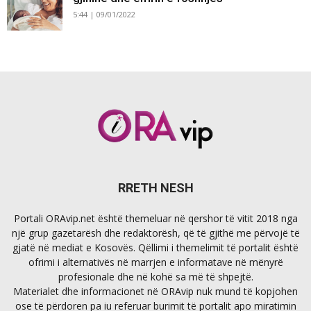
5:44 | 09/01/2022
RRETH NESH
Portali ORAvip.net është themeluar në qershor të vitit 2018 nga
një grup gazetarësh dhe redaktorësh, që të gjithë me përvojë të
gjatë në mediat e Kosovës. Qëllimi i themelimit të portalit është
ofrimi i alternativës në marrjen e informatave në mënyrë
profesionale dhe në kohë sa më të shpejtë.
Materialet dhe informacionet në ORAvip nuk mund të kopjohen
ose të përdoren pa iu referuar burimit të portalit apo miratimin