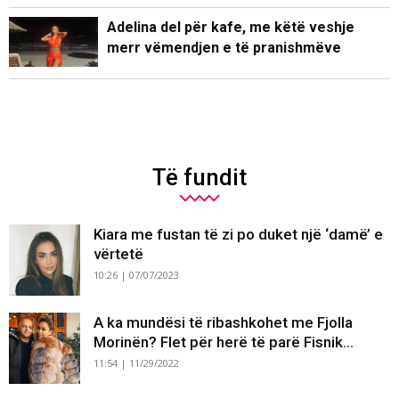
Adelina del për kafe, me këtë veshje
merr vëmendjen e të pranishmëve
Të fundit
Kiara me fustan të zi po duket një ‘damë’ e
vërtetë
10:26 | 07/07/2023
A ka mundësi të ribashkohet me Fjolla
Morinën? Flet për herë të parë Fisnik...
11:54 | 11/29/2022