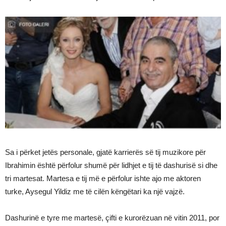
Sa i përket jetës personale, gjatë karrierës së tij muzikore për
Ibrahimin është përfolur shumë për lidhjet e tij të dashurisë si dhe
tri martesat. Martesa e tij më e përfolur ishte ajo me aktoren
turke, Aysegul Yildiz me të cilën këngëtari ka një vajzë.
Dashurinë e tyre me martesë, çifti e kurorëzuan në vitin 2011, por