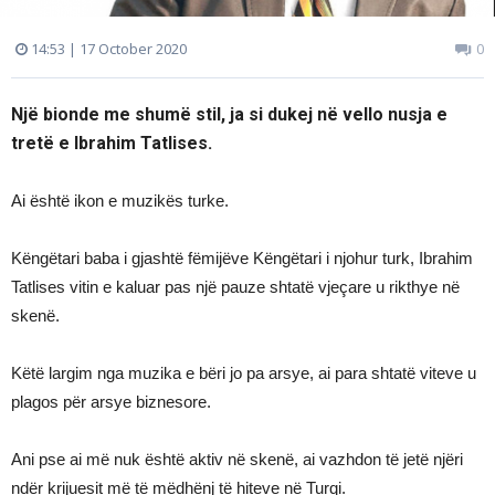
14:53 | 17 October 2020
0
Një bionde me shumë stil, ja si dukej në vello nusja e
tretë e Ibrahim Tatlises.
Ai është ikon e muzikës turke.
Këngëtari baba i gjashtë fëmijëve Këngëtari i njohur turk, Ibrahim
Tatlises vitin e kaluar pas një pauze shtatë vjeçare u rikthye në
skenë.
Këtë largim nga muzika e bëri jo pa arsye, ai para shtatë viteve u
plagos për arsye biznesore.
Ani pse ai më nuk është aktiv në skenë, ai vazhdon të jetë njëri
ndër krijuesit më të mëdhënj të hiteve në Turqi.