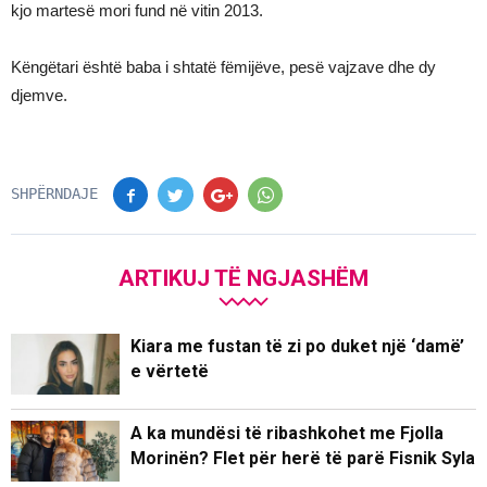
kjo martesë mori fund në vitin 2013.
Këngëtari është baba i shtatë fëmijëve, pesë vajzave dhe dy
djemve.
SHPËRNDAJE
ARTIKUJ TË NGJASHËM
Kiara me fustan të zi po duket një ‘damë’
e vërtetë
A ka mundësi të ribashkohet me Fjolla
Morinën? Flet për herë të parë Fisnik Syla