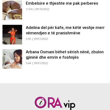
Embelsire e thjeshte me pak perberes
11:04 | 09/10/2022
Adelina del për kafe, me këtë veshje merr
vëmendjen e të pranishmëve
5:45 | 09/01/2022
Arbana Osmani bëhet sërish nënë, zbulon
gjininë dhe emrin e foshnjës
5:44 | 09/01/2022