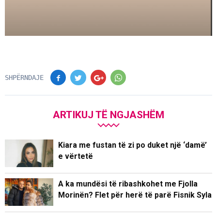
SHPËRNDAJE
ARTIKUJ TË NGJASHËM
Kiara me fustan të zi po duket një ‘damë’
e vërtetë
A ka mundësi të ribashkohet me Fjolla
Morinën? Flet për herë të parë Fisnik Syla