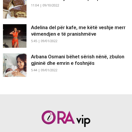
11:04 | 09/10/2022
Adelina del për kafe, me këtë veshje merr
vëmendjen e të pranishmëve
5:45 | 09/01/2022
Arbana Osmani bëhet sërish nënë, zbulon
gjininë dhe emrin e foshnjës
5:44 | 09/01/2022