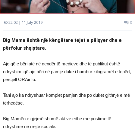
22:02 | 11 July 2019
0
Big Mama është një këngëtare tejet e pëlqyer dhe e
përfolur shqiptare.
Ajo që e bëri atë në qendër të medieve dhe të publikut është
ndryshimi që ajo bëri në pamje duke i humbur kilogramët e tepërt,
përcjell ORAinfo.
Tani ajo ka ndryshuar komplet pamjen dhe po duket gjithnjë e më
tërheqëse.
Big Mamën e gjejmë shumë aktive edhe me postime të
ndryshme në rrejte sociale.