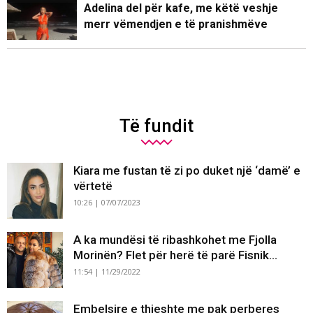
Adelina del për kafe, me këtë veshje
merr vëmendjen e të pranishmëve
Të fundit
Kiara me fustan të zi po duket një ‘damë’ e
vërtetë
10:26 | 07/07/2023
A ka mundësi të ribashkohet me Fjolla
Morinën? Flet për herë të parë Fisnik...
11:54 | 11/29/2022
Embelsire e thjeshte me pak perberes