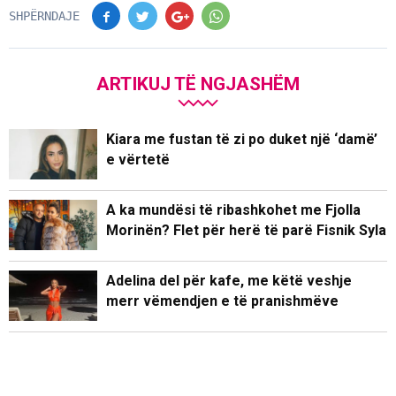
SHPËRNDAJE
ARTIKUJ TË NGJASHËM
Kiara me fustan të zi po duket një ‘damë’
e vërtetë
A ka mundësi të ribashkohet me Fjolla
Morinën? Flet për herë të parë Fisnik Syla
Adelina del për kafe, me këtë veshje
merr vëmendjen e të pranishmëve