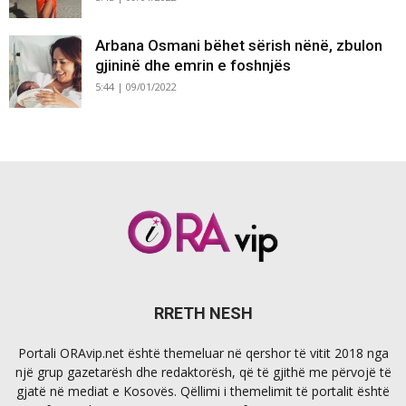
Arbana Osmani bëhet sërish nënë, zbulon
gjininë dhe emrin e foshnjës
5:44 | 09/01/2022
RRETH NESH
Portali ORAvip.net është themeluar në qershor të vitit 2018 nga
një grup gazetarësh dhe redaktorësh, që të gjithë me përvojë të
gjatë në mediat e Kosovës. Qëllimi i themelimit të portalit është