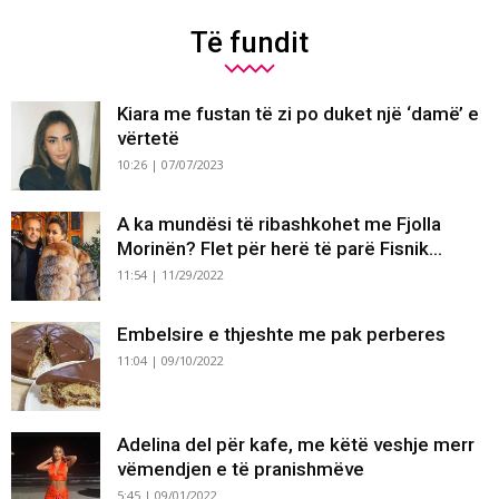
Të fundit
Kiara me fustan të zi po duket një ‘damë’ e
vërtetë
10:26 | 07/07/2023
A ka mundësi të ribashkohet me Fjolla
Morinën? Flet për herë të parë Fisnik...
11:54 | 11/29/2022
Embelsire e thjeshte me pak perberes
11:04 | 09/10/2022
Adelina del për kafe, me këtë veshje merr
vëmendjen e të pranishmëve
5:45 | 09/01/2022