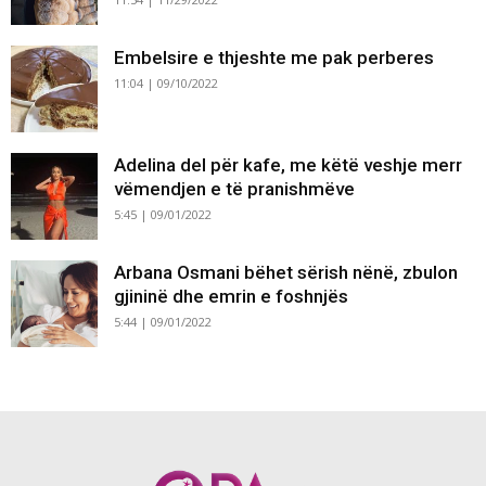
Embelsire e thjeshte me pak perberes
11:04 | 09/10/2022
Adelina del për kafe, me këtë veshje merr
vëmendjen e të pranishmëve
5:45 | 09/01/2022
Arbana Osmani bëhet sërish nënë, zbulon
gjininë dhe emrin e foshnjës
5:44 | 09/01/2022