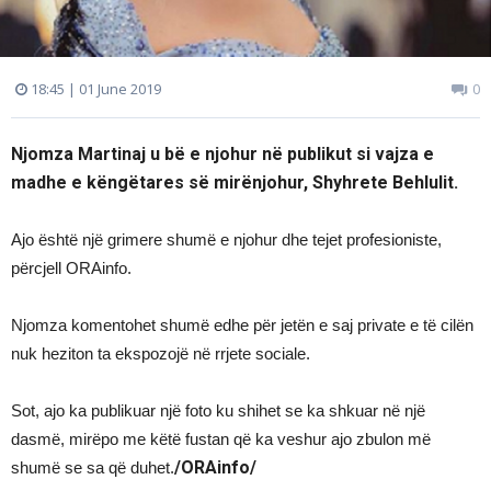
18:45 | 01 June 2019
0
Njomza Martinaj u bë e njohur në publikut si vajza e
madhe e këngëtares së mirënjohur, Shyhrete Behlulit.
Ajo është një grimere shumë e njohur dhe tejet profesioniste,
përcjell ORAinfo.
Njomza komentohet shumë edhe për jetën e saj private e të cilën
nuk heziton ta ekspozojë në rrjete sociale.
Sot, ajo ka publikuar një foto ku shihet se ka shkuar në një
dasmë, mirëpo me këtë fustan që ka veshur ajo zbulon më
/ORAinfo/
shumë se sa që duhet.