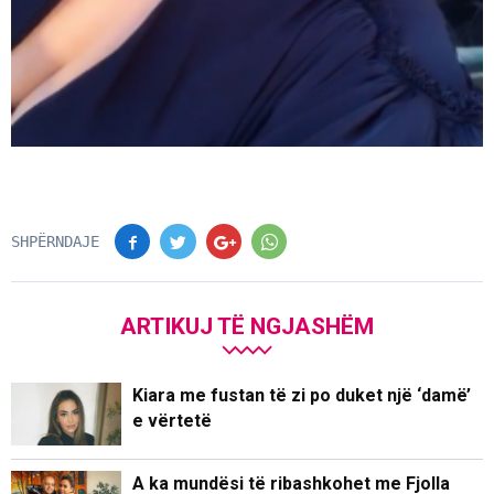
SHPËRNDAJE
ARTIKUJ TË NGJASHËM
Kiara me fustan të zi po duket një ‘damë’
e vërtetë
A ka mundësi të ribashkohet me Fjolla