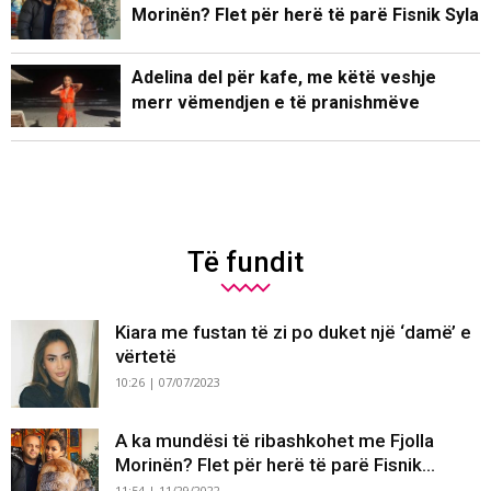
Morinën? Flet për herë të parë Fisnik Syla
Adelina del për kafe, me këtë veshje
merr vëmendjen e të pranishmëve
Të fundit
Kiara me fustan të zi po duket një ‘damë’ e
vërtetë
10:26 | 07/07/2023
A ka mundësi të ribashkohet me Fjolla
Morinën? Flet për herë të parë Fisnik...
11:54 | 11/29/2022