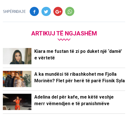
SHPËRNDAJE
ARTIKUJ TË NGJASHËM
Kiara me fustan të zi po duket një ‘damë’
e vërtetë
A ka mundësi të ribashkohet me Fjolla
Morinën? Flet për herë të parë Fisnik Syla
Adelina del për kafe, me këtë veshje
merr vëmendjen e të pranishmëve