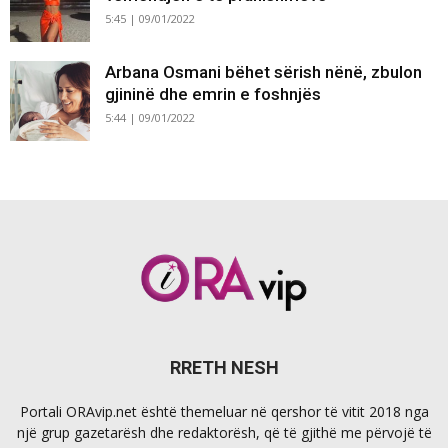
5:45 | 09/01/2022
Arbana Osmani bëhet sërish nënë, zbulon
gjininë dhe emrin e foshnjës
5:44 | 09/01/2022
RRETH NESH
Portali ORAvip.net është themeluar në qershor të vitit 2018 nga
një grup gazetarësh dhe redaktorësh, që të gjithë me përvojë të