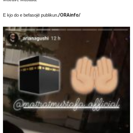
/ORAinfo/
E kjo do e befasojë publikun.