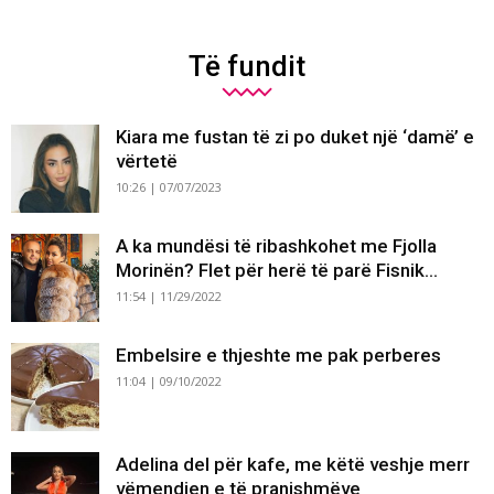
Të fundit
Kiara me fustan të zi po duket një ‘damë’ e
vërtetë
10:26 | 07/07/2023
A ka mundësi të ribashkohet me Fjolla
Morinën? Flet për herë të parë Fisnik...
11:54 | 11/29/2022
Embelsire e thjeshte me pak perberes
11:04 | 09/10/2022
Adelina del për kafe, me këtë veshje merr
vëmendjen e të pranishmëve