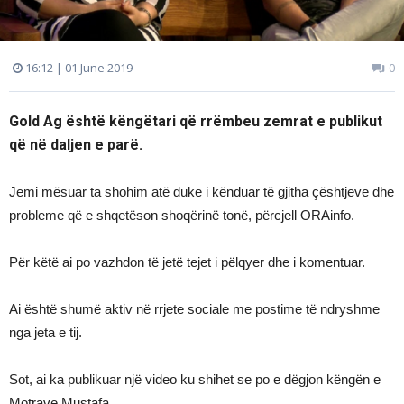
16:12 | 01 June 2019
0
Gold Ag është këngëtari që rrëmbeu zemrat e publikut
që në daljen e parë.
Jemi mësuar ta shohim atë duke i kënduar të gjitha çështjeve dhe
probleme që e shqetëson shoqërinë tonë, përcjell ORAinfo.
Për këtë ai po vazhdon të jetë tejet i pëlqyer dhe i komentuar.
Ai është shumë aktiv në rrjete sociale me postime të ndryshme
nga jeta e tij.
Sot, ai ka publikuar një video ku shihet se po e dëgjon këngën e
Motrave Mustafa.