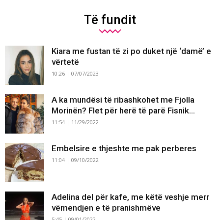
Të fundit
Kiara me fustan të zi po duket një ‘damë’ e
vërtetë
10:26 | 07/07/2023
A ka mundësi të ribashkohet me Fjolla
Morinën? Flet për herë të parë Fisnik...
11:54 | 11/29/2022
Embelsire e thjeshte me pak perberes
11:04 | 09/10/2022
Adelina del për kafe, me këtë veshje merr
vëmendjen e të pranishmëve
5:45 | 09/01/2022