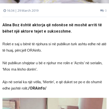
16:34 | 29 March 2019
0
Alina Boz është aktorja që ndonëse në moshë arriti të
bëhet një aktore tejet e suksesshme.
Rolet e saj u bënë të njohura si në publikun turk ashtu edhe në atë
të huaj, përcjell ORAinfo.
Në publikun shqiptar u bë e njohur me rolin e ‘Azrës’ në serialin,
‘Mos ma lësho dorën’.
Ajo në serial ka një vëlla, ‘Mertin’, e që duket se po e do shumë
/ORAinfo/
edhe jashtë rolit.