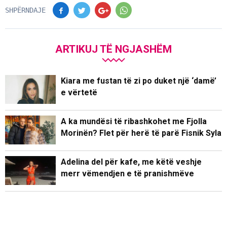
SHPËRNDAJE
ARTIKUJ TË NGJASHËM
Kiara me fustan të zi po duket një ‘damë’
e vërtetë
A ka mundësi të ribashkohet me Fjolla
Morinën? Flet për herë të parë Fisnik Syla
Adelina del për kafe, me këtë veshje
merr vëmendjen e të pranishmëve