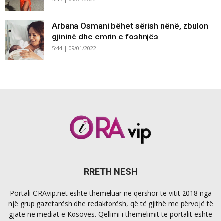
Arbana Osmani bëhet sërish nënë, zbulon
gjininë dhe emrin e foshnjës
5:44 | 09/01/2022
RRETH NESH
Portali ORAvip.net është themeluar në qershor të vitit 2018 nga
një grup gazetarësh dhe redaktorësh, që të gjithë me përvojë të
gjatë në mediat e Kosovës. Qëllimi i themelimit të portalit është