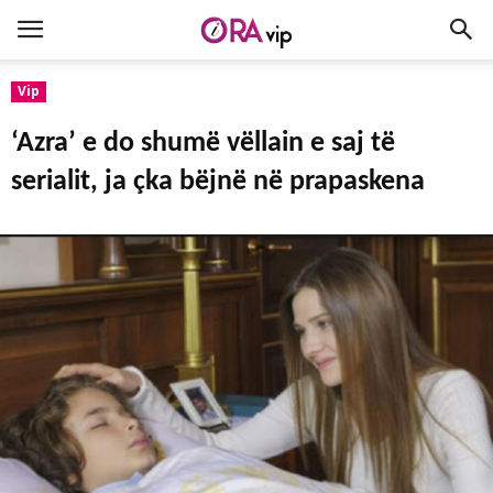
Vip
‘Azra’ e do shumë vëllain e saj të
serialit, ja çka bëjnë në prapaskena