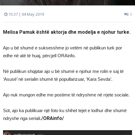
15:37 | 04 May 2019
0
Melisa Pamuk është aktorja dhe modelja e njohur turke.
Ajo u bë shumë e suksesshme jo vetëm në publikun turk por
edhe në atë të huaj, përcjell ORAinfo.
Në publikun shqiptar ajo u bë shumë e njohur me rolin e saj të
‘Asusë’ në serialin shumë të popullarizuar, ‘Kara Sevda’.
Ajo nuk mungon edhe me postime të ndryshme në rrjete sociale.
Sot, ajo ka publikuar një foto ku shihet tejet e lodhur dhe shumë
/ORAinfo/
ndryshe nga seriali.