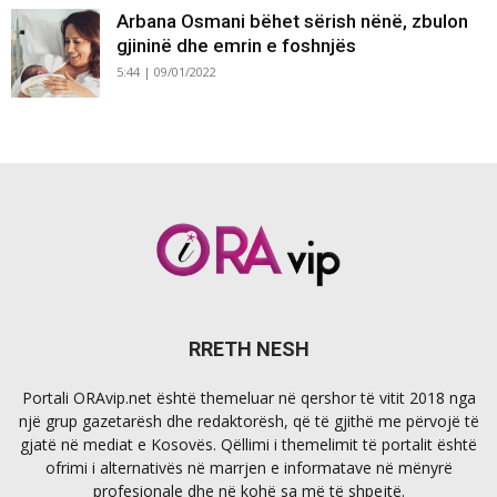
Arbana Osmani bëhet sërish nënë, zbulon
gjininë dhe emrin e foshnjës
5:44 | 09/01/2022
RRETH NESH
Portali ORAvip.net është themeluar në qershor të vitit 2018 nga
një grup gazetarësh dhe redaktorësh, që të gjithë me përvojë të
gjatë në mediat e Kosovës. Qëllimi i themelimit të portalit është
ofrimi i alternativës në marrjen e informatave në mënyrë
profesionale dhe në kohë sa më të shpejtë.