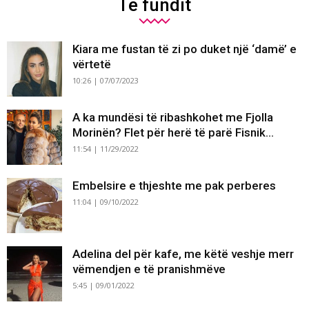
Të fundit
Kiara me fustan të zi po duket një ‘damë’ e
vërtetë
10:26 | 07/07/2023
A ka mundësi të ribashkohet me Fjolla
Morinën? Flet për herë të parë Fisnik...
11:54 | 11/29/2022
Embelsire e thjeshte me pak perberes
11:04 | 09/10/2022
Adelina del për kafe, me këtë veshje merr
vëmendjen e të pranishmëve
5:45 | 09/01/2022