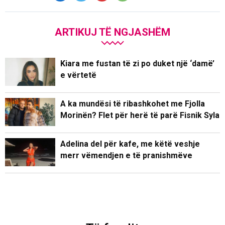
ARTIKUJ TË NGJASHËM
Kiara me fustan të zi po duket një ‘damë’
e vërtetë
A ka mundësi të ribashkohet me Fjolla
Morinën? Flet për herë të parë Fisnik Syla
Adelina del për kafe, me këtë veshje
merr vëmendjen e të pranishmëve