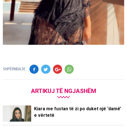
SHPËRNDAJE
ARTIKUJ TË NGJASHËM
Kiara me fustan të zi po duket një ‘damë’
e vërtetë