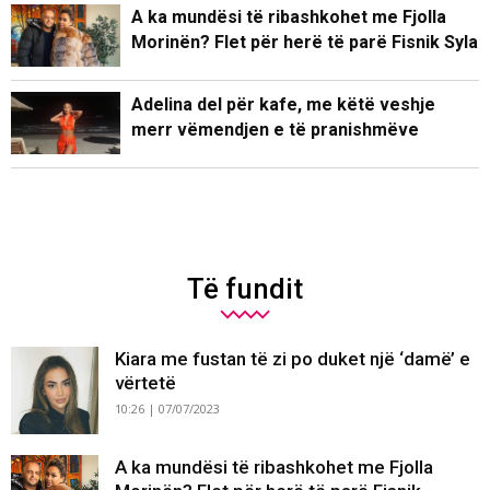
A ka mundësi të ribashkohet me Fjolla
Morinën? Flet për herë të parë Fisnik Syla
Adelina del për kafe, me këtë veshje
merr vëmendjen e të pranishmëve
Të fundit
Kiara me fustan të zi po duket një ‘damë’ e
vërtetë
10:26 | 07/07/2023
A ka mundësi të ribashkohet me Fjolla