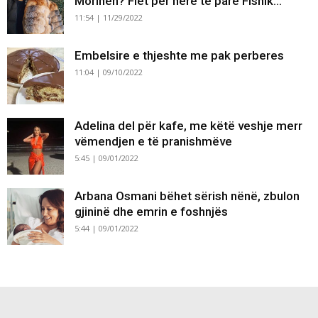
Morinën? Flet për herë të parë Fisnik...
11:54 | 11/29/2022
Embelsire e thjeshte me pak perberes
11:04 | 09/10/2022
Adelina del për kafe, me këtë veshje merr
vëmendjen e të pranishmëve
5:45 | 09/01/2022
Arbana Osmani bëhet sërish nënë, zbulon
gjininë dhe emrin e foshnjës
5:44 | 09/01/2022