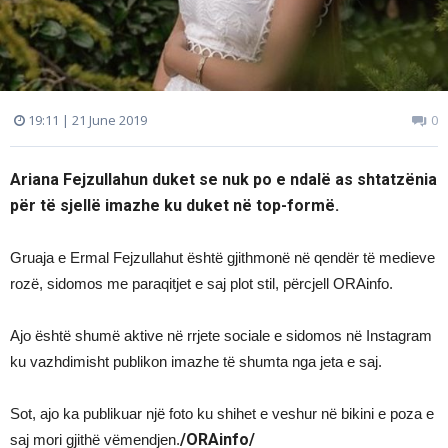
19:11 | 21 June 2019
0
Ariana Fejzullahun duket se nuk po e ndalë as shtatzënia
për të sjellë imazhe ku duket në top-formë.
Gruaja e Ermal Fejzullahut është gjithmonë në qendër të medieve
rozë, sidomos me paraqitjet e saj plot stil, përcjell ORAinfo.
Ajo është shumë aktive në rrjete sociale e sidomos në Instagram
ku vazhdimisht publikon imazhe të shumta nga jeta e saj.
Sot, ajo ka publikuar një foto ku shihet e veshur në bikini e poza e
/ORAinfo/
saj mori gjithë vëmendjen.