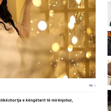
0
shkëshortja e këngëtarit të mirënjohur,