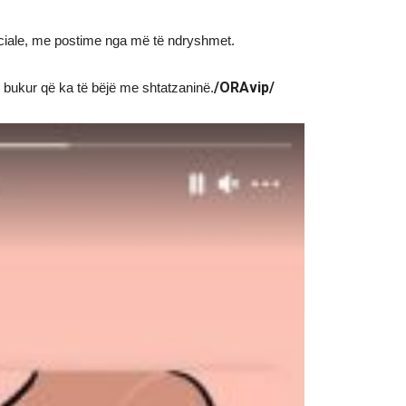
ociale, me postime nga më të ndryshmet.
/ORAvip/
ë bukur që ka të bëjë me shtatzaninë.