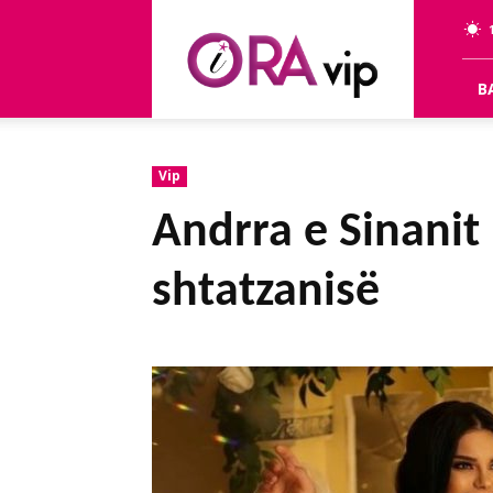
OraVip
B
Vip
Andrra e Sinanit
shtatzanisë