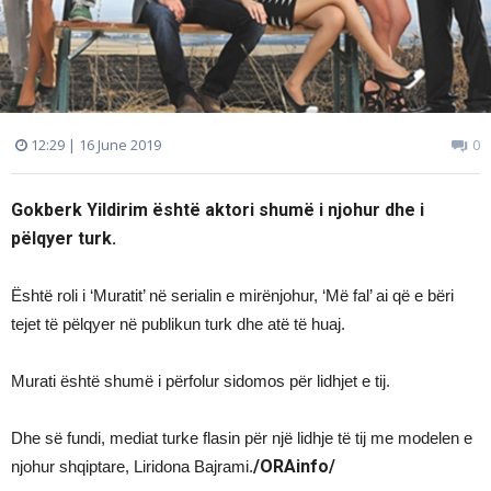
12:29 | 16 June 2019
0
Gokberk Yildirim është aktori shumë i njohur dhe i
pëlqyer turk.
Është roli i ‘Muratit’ në serialin e mirënjohur, ‘Më fal’ ai që e bëri
tejet të pëlqyer në publikun turk dhe atë të huaj.
Murati është shumë i përfolur sidomos për lidhjet e tij.
Dhe së fundi, mediat turke flasin për një lidhje të tij me modelen e
/ORAinfo/
njohur shqiptare, Liridona Bajrami.