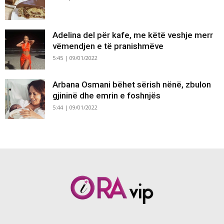
Adelina del për kafe, me këtë veshje merr
vëmendjen e të pranishmëve
5:45 | 09/01/2022
Arbana Osmani bëhet sërish nënë, zbulon
gjininë dhe emrin e foshnjës
5:44 | 09/01/2022