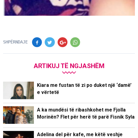
SHPËRNDAJE
ARTIKUJ TË NGJASHËM
Kiara me fustan të zi po duket një ‘damë’
e vërtetë
A ka mundësi të ribashkohet me Fjolla
Morinën? Flet për herë të parë Fisnik Syla
Adelina del për kafe, me këtë veshje