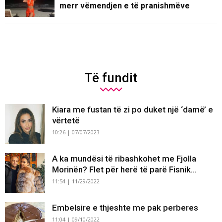
merr vëmendjen e të pranishmëve
Të fundit
Kiara me fustan të zi po duket një ‘damë’ e
vërtetë
10:26 | 07/07/2023
A ka mundësi të ribashkohet me Fjolla
Morinën? Flet për herë të parë Fisnik...
11:54 | 11/29/2022
Embelsire e thjeshte me pak perberes
11:04 | 09/10/2022