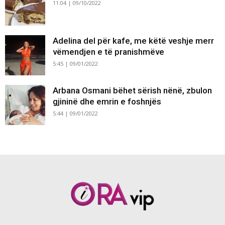
11:04 | 09/10/2022
Adelina del për kafe, me këtë veshje merr
vëmendjen e të pranishmëve
5:45 | 09/01/2022
Arbana Osmani bëhet sërish nënë, zbulon
gjininë dhe emrin e foshnjës
5:44 | 09/01/2022