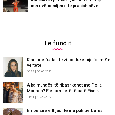
merr vëmendjen e të pranishmëve
Të fundit
Kiara me fustan të zi po duket një ‘damë’ e
vërtetë
10:26 | 07/07/2023
A ka mundësi të ribashkohet me Fjolla
Morinën? Flet për herë të parë Fisnik...
11:54 | 11/29/2022
Embelsire e thjeshte me pak perberes