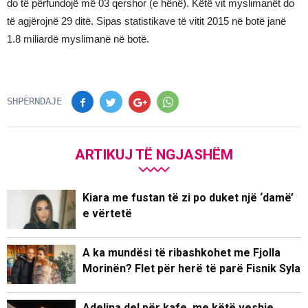
do të përfundojë më 03 qershor (e hënë). Këtë vit myslimanët do
të agjërojnë 29 ditë. Sipas statistikave të vitit 2015 në botë janë
1.8 miliardë myslimanë në botë.
SHPËRNDAJE
ARTIKUJ TË NGJASHËM
Kiara me fustan të zi po duket një ‘damë’
e vërtetë
A ka mundësi të ribashkohet me Fjolla
Morinën? Flet për herë të parë Fisnik Syla
Adelina del për kafe, me këtë veshje