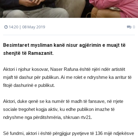
14:20 | 08 May 2019
0
Besimtaret mysliman kanë nisur agjërimin e muajt të
shenjtë të Ramazanit.
Aktori i njohur kosovar, Naser Rafuna është njëri ndër artistët
mjaft të dashur për publikun. Ai me rolet e ndryshme ka arritur të
fitojë dashurinë e publikut.
Aktori, duke qenë se ka numër të madh të fansave, në rrjete
sociale tregohet kogja aktiv, ku edhe publikon imazhe të
ndryshme nga përditshmëria, shkruan rtv21.
Së fundmi, aktori i është përgjigjur pyetjeve të 136 mijë ndjekësve