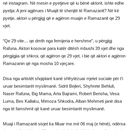
në instagram. Në mesin e pyetjeve që iu bënë aktorit, ishte edhe
pyetja: A jeni agjërues i Muajit të shenjtë të Ramazanit? Në kë
pyetje, aktori u përgjigj që e agjëron muajin e Ramazanit qe 29
vjet.
“Qe 29 vite… qe dmth nga femijeria e hershme”, u përgjigj
Rafuna. Aktori kosovar para katër ditësh mbushi 39 vjet dhe nga
përgjigjia që shkroi, që agjëron qe 29 vjet, i bie që aktori e agjëron
Ramazanin që nga mosha 10 vjeçare.
Disa nga artistët shqiptarë kanë shfrytëzuar rrjetet sociale për t’i
uruar besimtarët myslimanë. Sidrit Bejleri, Shyhrete Behluli,
Naser Rafuna, Big Mama, Arta Bajrami, Robert Berisha, Vesa
Luma, Bes Kallaku, Mimoza Shkodra, Alban Mehmeti janë disa
nga të famshmit që kanë uruar besimtarët myslimanë.
Muaji i Ramazanit sivjet ka filluar me më 06 maj (e hënë), ndërsa