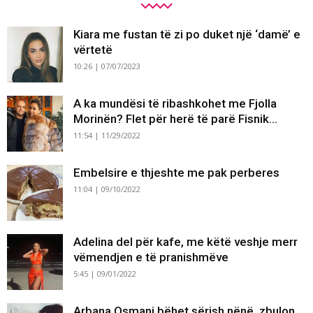
Kiara me fustan të zi po duket një ‘damë’ e
vërtetë
10:26 | 07/07/2023
A ka mundësi të ribashkohet me Fjolla
Morinën? Flet për herë të parë Fisnik...
11:54 | 11/29/2022
Embelsire e thjeshte me pak perberes
11:04 | 09/10/2022
Adelina del për kafe, me këtë veshje merr
vëmendjen e të pranishmëve
5:45 | 09/01/2022
Arbana Osmani bëhet sërish nënë, zbulon