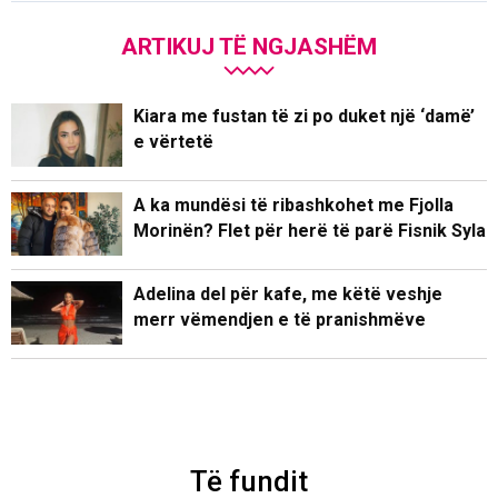
ARTIKUJ TË NGJASHËM
Kiara me fustan të zi po duket një ‘damë’
e vërtetë
A ka mundësi të ribashkohet me Fjolla
Morinën? Flet për herë të parë Fisnik Syla
Adelina del për kafe, me këtë veshje
merr vëmendjen e të pranishmëve
Të fundit