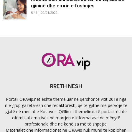
gjininë dhe emrin e foshnjës
5:44 | 09/01/2022
RRETH NESH
Portali ORAvip.net është themeluar në qershor të vitit 2018 nga
një grup gazetarësh dhe redaktorësh, që të gjithë me përvojë të
gjatë në mediat e Kosovës. Qëllimi i themelimit të portalit është
ofrimi i alternativës në marrjen e informatave në mënyrë
profesionale dhe në kohë sa më të shpejtë.
Materialet dhe informacionet në ORAvip nuk mund të kopjohen