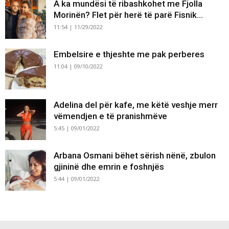
A ka mundësi të ribashkohet me Fjolla
Morinën? Flet për herë të parë Fisnik...
11:54 | 11/29/2022
Embelsire e thjeshte me pak perberes
11:04 | 09/10/2022
Adelina del për kafe, me këtë veshje merr
vëmendjen e të pranishmëve
5:45 | 09/01/2022
Arbana Osmani bëhet sërish nënë, zbulon
gjininë dhe emrin e foshnjës
5:44 | 09/01/2022