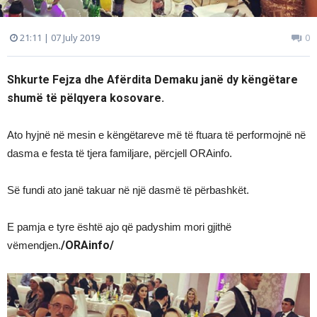
21:11 | 07 July 2019
0
Shkurte Fejza dhe Afërdita Demaku janë dy këngëtare
shumë të pëlqyera kosovare.
Ato hyjnë në mesin e këngëtareve më të ftuara të performojnë në
dasma e festa të tjera familjare, përcjell ORAinfo.
Së fundi ato janë takuar në një dasmë të përbashkët.
E pamja e tyre është ajo që padyshim mori gjithë
/ORAinfo/
vëmendjen.