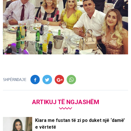
SHPËRNDAJE
ARTIKUJ TË NGJASHËM
Kiara me fustan të zi po duket një ‘damë’
e vërtetë