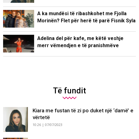
A ka mundësi të ribashkohet me Fjolla
Morinën? Flet për herë të parë Fisnik Syla
Adelina del për kafe, me këtë veshje
merr vëmendjen e të pranishmëve
Të fundit
Kiara me fustan të zi po duket një ‘damë’ e
vërtetë
10:26 | 07/07/2023