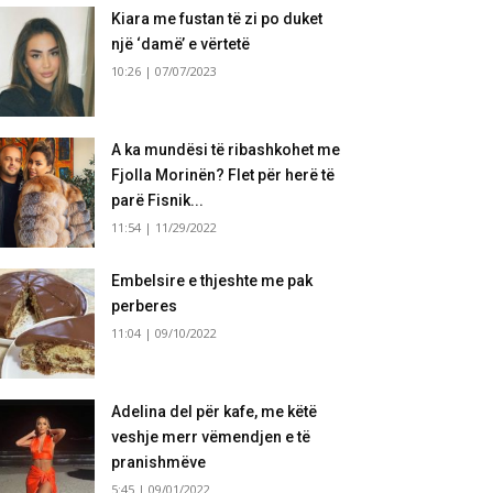
Kiara me fustan të zi po duket
një ‘damë’ e vërtetë
10:26 | 07/07/2023
A ka mundësi të ribashkohet me
Fjolla Morinën? Flet për herë të
parë Fisnik...
11:54 | 11/29/2022
Embelsire e thjeshte me pak
perberes
11:04 | 09/10/2022
Adelina del për kafe, me këtë
veshje merr vëmendjen e të
pranishmëve
5:45 | 09/01/2022