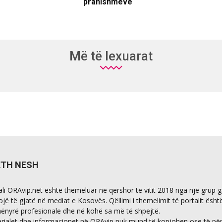
pranishmëve
Më të lexuarat
ETH NESH
ali ORAvip.net është themeluar në qershor të vitit 2018 nga një grup 
ojë të gjatë në mediat e Kosovës. Qëllimi i themelimit të portalit ësht
ënyrë profesionale dhe në kohë sa më të shpejtë.
rialet dhe informacionet në ORAvip nuk mund të kopjohen ose të përdo