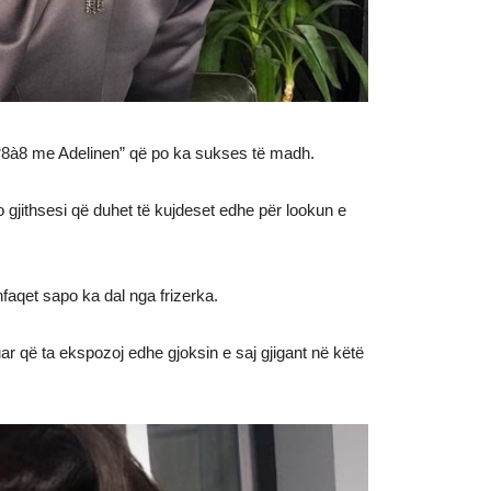
 “8à8 me Adelinen” që po ka sukses të madh.
 gjithsesi që duhet të kujdeset edhe për lookun e
hfaqet sapo ka dal nga frizerka.
uar që ta ekspozoj edhe gjoksin e saj gjigant në këtë