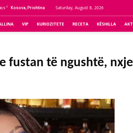
C
Saturday, August 8, 2026
Kosova, Prishtina
30.5
ALLINA
VIP
KURIOZITETE
RECETA
KËSHILLA
AKT
e fustan të ngushtë, nxj