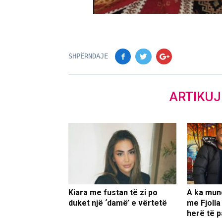
SHPËRNDAJE
ARTIKU
Kiara me fustan të zi po
A ka mun
duket një ‘damë’ e vërtetë
me Fjolla
herë të p