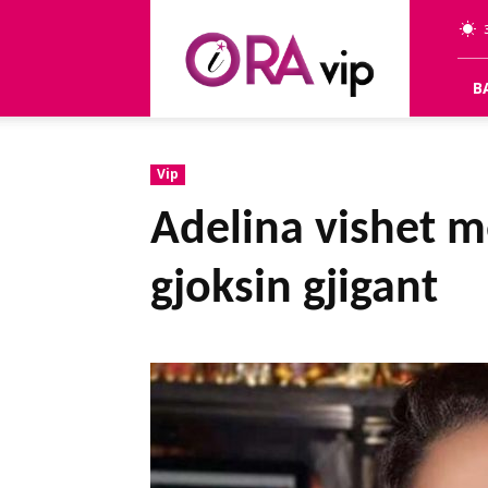
OraVip
B
Vip
Adelina vishet m
gjoksin gjigant