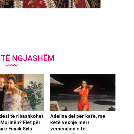
J TË NGJASHËM
dësi të ribashkohet
Adelina del për kafe, me
 Morinën? Flet për
këtë veshje merr
arë Fisnik Syla
vëmendjen e të