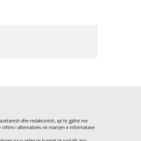
gazetarësh dhe redaktorësh, që të gjithë me
ë ofrimi i alternativës në marrjen e informatave
ren pa iu referuar burimit të portalit apo