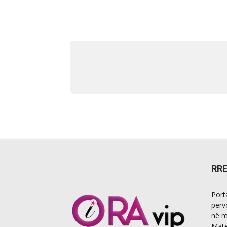
RR
Port
përv
në m
Mate