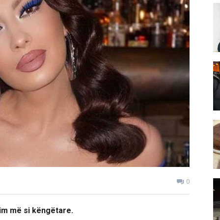
0
him më si këngëtare.