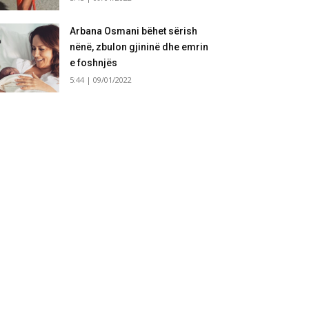
Arbana Osmani bëhet sërish
nënë, zbulon gjininë dhe emrin
e foshnjës
5:44 | 09/01/2022