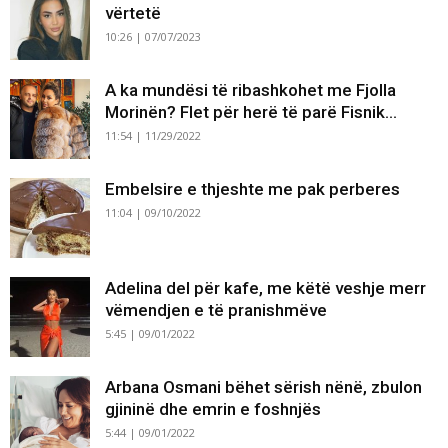
vërtetë
10:26 | 07/07/2023
A ka mundësi të ribashkohet me Fjolla
Morinën? Flet për herë të parë Fisnik...
11:54 | 11/29/2022
Embelsire e thjeshte me pak perberes
11:04 | 09/10/2022
Adelina del për kafe, me këtë veshje merr
vëmendjen e të pranishmëve
5:45 | 09/01/2022
Arbana Osmani bëhet sërish nënë, zbulon
gjininë dhe emrin e foshnjës
5:44 | 09/01/2022