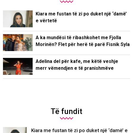
Kiara me fustan të zi po duket një ‘damë’
e vërtetë
A ka mundësi të ribashkohet me Fjolla
Morinën? Flet për herë të parë Fisnik Syla
Adelina del për kafe, me këtë veshje
merr vëmendjen e të pranishmëve
Të fundit
Kiara me fustan të zi po duket një ‘damë’ e