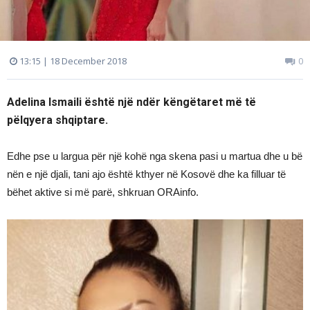
13:15 | 18 December 2018
0
Adelina Ismaili është një ndër këngëtaret më të
pëlqyera shqiptare.
Edhe pse u largua për një kohë nga skena pasi u martua dhe u bë
nën e një djali, tani ajo është kthyer në Kosovë dhe ka filluar të
bëhet aktive si më parë, shkruan ORAinfo.