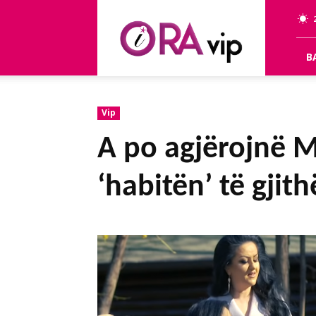
OraVip
B
Vip
A po agjërojnë M
‘habitën’ të gjith