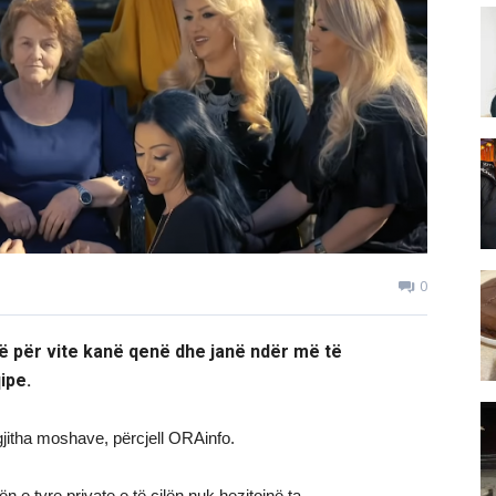
0
ë për vite kanë qenë dhe janë ndër më të
ipe.
gjitha moshave, përcjell ORAinfo.
n e tyre private e të cilën nuk hezitojnë ta