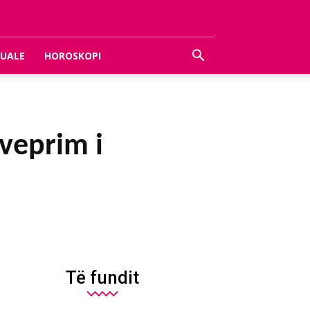
UALE
HOROSKOPI
veprim i
Të fundit