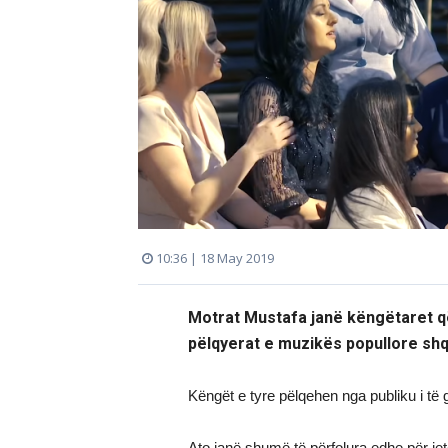
10:36 | 18 May 2019
Motrat Mustafa janë këngëtaret q
pëlqyerat e muzikës popullore shq
Këngët e tyre pëlqehen nga publiku i të 
Ato janë shumë të përfolura edhe për jetë