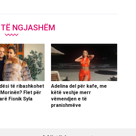
J TË NGJASHËM
dësi të ribashkohet
Adelina del për kafe, me
 Morinën? Flet për
këtë veshje merr
arë Fisnik Syla
vëmendjen e të
pranishmëve