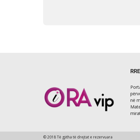
RR
Port
përv
në m
Mate
mira
© 2018 Të gjitha të drejtat e rezervuara