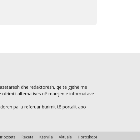
gazetarësh dhe redaktorësh, që të gjithë me
ë ofrimi i alternativës në marrjen e informatave
ren pa iu referuar burimit të portalit apo
uriozitete
Receta
Këshilla
Aktuale
Horoskopi