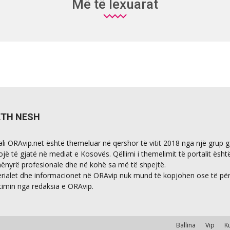
Më të lexuarat
ETH NESH
ali ORAvip.net është themeluar në qershor të vitit 2018 nga një grup 
ojë të gjatë në mediat e Kosovës. Qëllimi i themelimit të portalit ësht
ënyrë profesionale dhe në kohë sa më të shpejtë.
rialet dhe informacionet në ORAvip nuk mund të kopjohen ose të përdo
timin nga redaksia e ORAvip.
Ballina
Vip
K