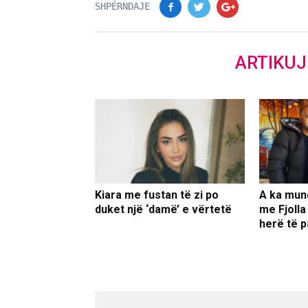
SHPËRNDAJE
ARTIKU
Kiara me fustan të zi po
A ka mun
duket një ‘damë’ e vërtetë
me Fjolla
herë të p