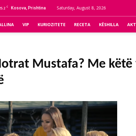
C
Saturday, August 8, 2026
Kosova, Prishtina
25.2
ALLINA
VIP
KURIOZITETE
RECETA
KËSHILLA
AKT
otrat Mustafa? Me këtë 
ë