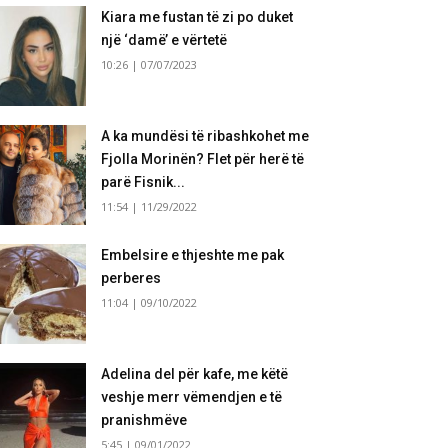
Kiara me fustan të zi po duket
një ‘damë’ e vërtetë
10:26 | 07/07/2023
A ka mundësi të ribashkohet me
Fjolla Morinën? Flet për herë të
parë Fisnik...
11:54 | 11/29/2022
Embelsire e thjeshte me pak
perberes
11:04 | 09/10/2022
Adelina del për kafe, me këtë
veshje merr vëmendjen e të
pranishmëve
5:45 | 09/01/2022