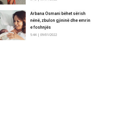
Arbana Osmani bëhet sërish
nënë, zbulon gjininë dhe emrin
e foshnjës
5:44 | 09/01/2022