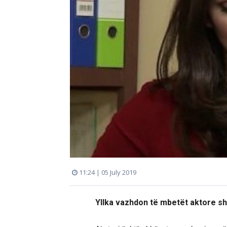
11:24 | 05 July 2019
Yllka vazhdon të mbetët aktore sh