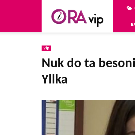
OraVip
B
Vip
Nuk do ta besoni
Yllka