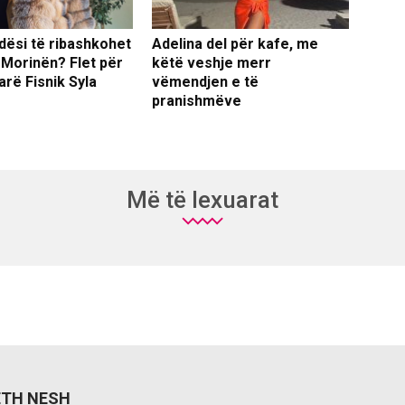
dësi të ribashkohet
Adelina del për kafe, me
 Morinën? Flet për
këtë veshje merr
arë Fisnik Syla
vëmendjen e të
pranishmëve
Më të lexuarat
ETH NESH