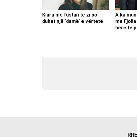
Kiara me fustan të zi po
A ka mun
duket një ‘damë’ e vërtetë
me Fjolla
herë të p
RR