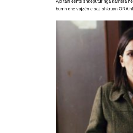
Ajo tani është shkëputur nga karriera n
burrin dhe vajzën e saj, shkruan ORAinf