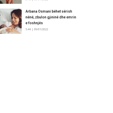
Arbana Osmani bëhet sërish
nënë, zbulon gjininë dhe emrin
e foshnjës
5:44 | 09/01/2022