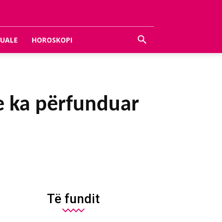
UALE
HOROSKOPI
je ka përfunduar
Të fundit