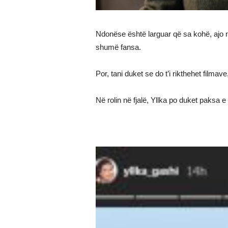
Ndonëse është larguar që sa kohë, ajo 
shumë fansa.
Por, tani duket se do t’i rikthehet filmav
Në rolin në fjalë, Yllka po duket paksa e