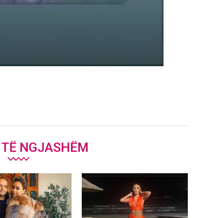
J TË NGJASHËM