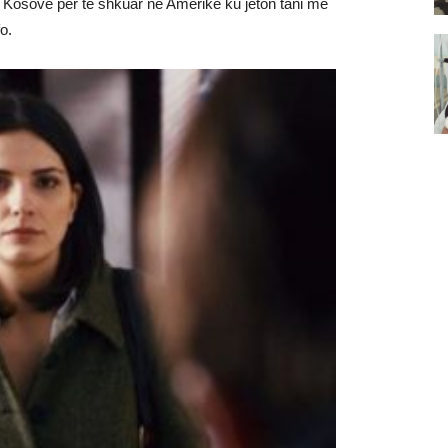
ë Kosovë për të shkuar në Amerikë ku jeton tani me
o.