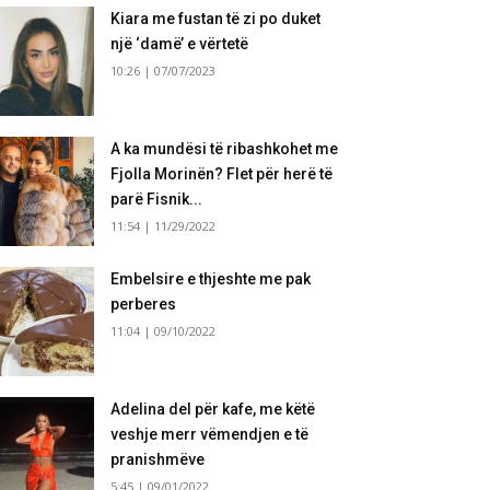
Kiara me fustan të zi po duket
një ‘damë’ e vërtetë
10:26 | 07/07/2023
A ka mundësi të ribashkohet me
Fjolla Morinën? Flet për herë të
parë Fisnik...
11:54 | 11/29/2022
Embelsire e thjeshte me pak
perberes
11:04 | 09/10/2022
Adelina del për kafe, me këtë
veshje merr vëmendjen e të
pranishmëve
5:45 | 09/01/2022