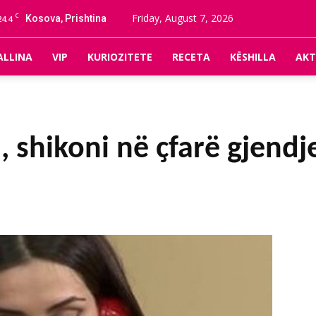
C
Friday, August 7, 2026
Kosova, Prishtina
24.4
ALLINA
VIP
KURIOZITETE
RECETA
KËSHILLA
AKT
, shikoni në ҫfarë gjend