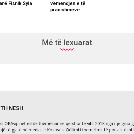
arë Fisnik Syla
vëmendjen e të
pranishmëve
Më të lexuarat
ETH NESH
ali ORAvip.net është themeluar në qershor të vitit 2018 nga një grup 
ojë të gjatë në mediat e Kosovës. Qëllimi i themelimit të portalit ësht