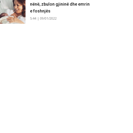
nënë, zbulon gjininë dhe emrin
e foshnjës
5:44 | 09/01/2022