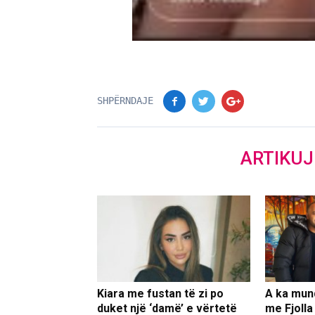
SHPËRNDAJE
ARTIKU
Kiara me fustan të zi po
A ka mun
duket një ‘damë’ e vërtetë
me Fjolla