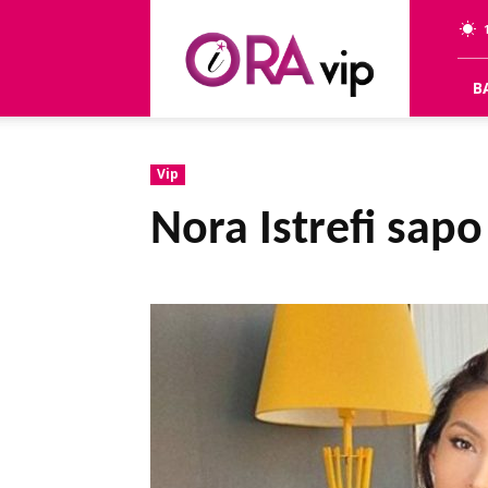
OraVip
B
Vip
Nora Istrefi sap