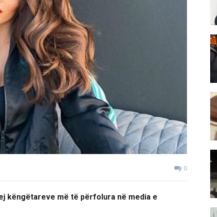
0
rej këngëtareve më të përfolura në media e