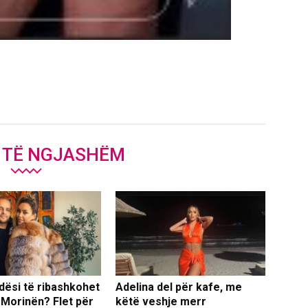
J TË NGJASHËM
dësi të ribashkohet
Adelina del për kafe, me
 Morinën? Flet për
këtë veshje merr