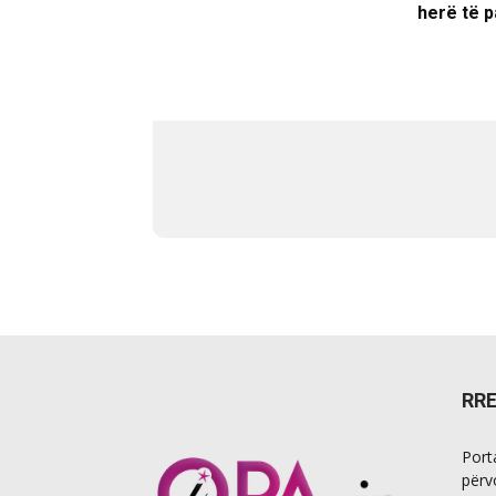
herë të p
RR
Port
përv