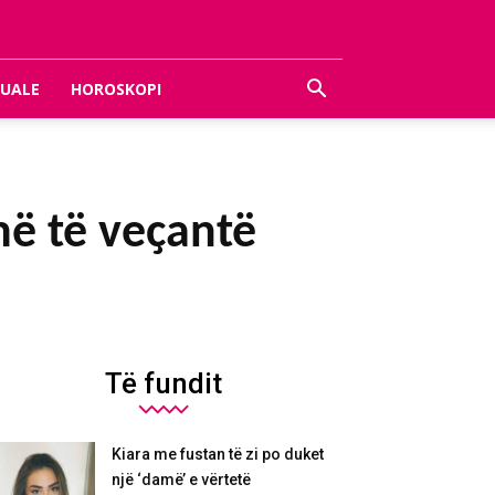
UALE
HOROSKOPI
më të veҫantë
Të fundit
Kiara me fustan të zi po duket
një ‘damë’ e vërtetë