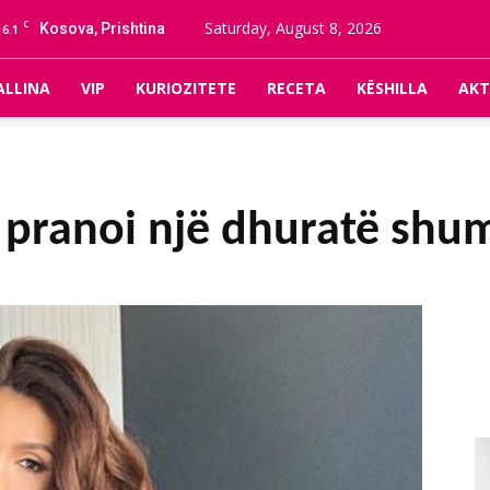
C
Saturday, August 8, 2026
Kosova, Prishtina
16.1
ALLINA
VIP
KURIOZITETE
RECETA
KËSHILLA
AKT
o pranoi një dhuratë shu