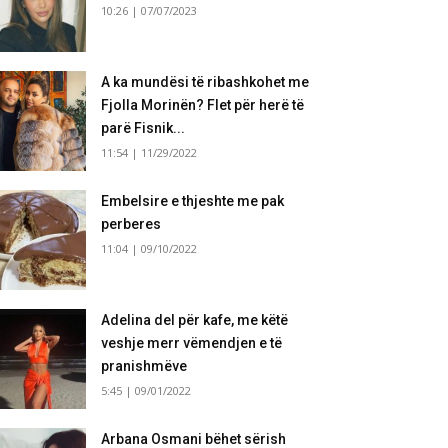
10:26 | 07/07/2023
A ka mundësi të ribashkohet me
Fjolla Morinën? Flet për herë të
parë Fisnik...
11:54 | 11/29/2022
Embelsire e thjeshte me pak
perberes
11:04 | 09/10/2022
Adelina del për kafe, me këtë
veshje merr vëmendjen e të
pranishmëve
5:45 | 09/01/2022
Arbana Osmani bëhet sërish