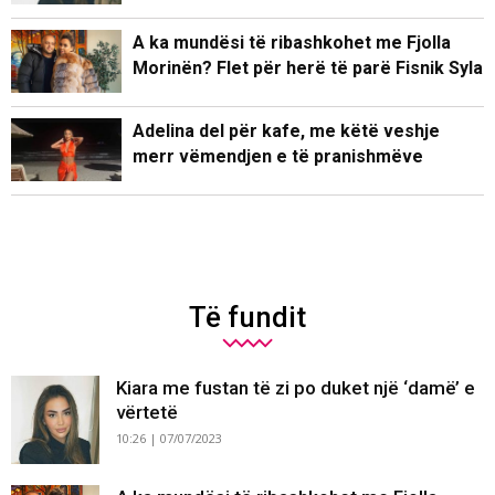
A ka mundësi të ribashkohet me Fjolla
Morinën? Flet për herë të parë Fisnik Syla
Adelina del për kafe, me këtë veshje
merr vëmendjen e të pranishmëve
Të fundit
Kiara me fustan të zi po duket një ‘damë’ e
vërtetë
10:26 | 07/07/2023