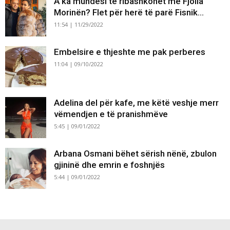
A ka mundësi të ribashkohet me Fjolla
Morinën? Flet për herë të parë Fisnik...
11:54 | 11/29/2022
Embelsire e thjeshte me pak perberes
11:04 | 09/10/2022
Adelina del për kafe, me këtë veshje merr
vëmendjen e të pranishmëve
5:45 | 09/01/2022
Arbana Osmani bëhet sërish nënë, zbulon
gjininë dhe emrin e foshnjës
5:44 | 09/01/2022