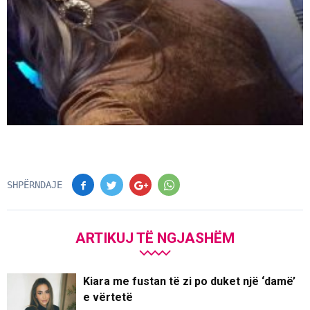
SHPËRNDAJE
ARTIKUJ TË NGJASHËM
Kiara me fustan të zi po duket një ‘damë’
e vërtetë