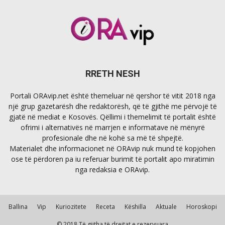
RRETH NESH
Portali ORAvip.net është themeluar në qershor të vitit 2018 nga
një grup gazetarësh dhe redaktorësh, që të gjithë me përvojë të
gjatë në mediat e Kosovës. Qëllimi i themelimit të portalit është
ofrimi i alternativës në marrjen e informatave në mënyrë
profesionale dhe në kohë sa më të shpejtë.
Materialet dhe informacionet në ORAvip nuk mund të kopjohen
ose të përdoren pa iu referuar burimit të portalit apo miratimin
nga redaksia e ORAvip.
Ballina
Vip
Kuriozitete
Receta
Këshilla
Aktuale
Horoskopi
© 2018 Të gjitha të drejtat e rezervuara