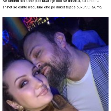
Së fundmi ata kanë publikuar një foto së bashku, ku Liridona
shihet se është rregulluar dhe po duket tejet e bukur./ORAinfo/