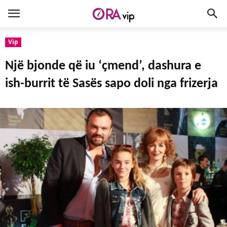
Vip
Një bjonde që iu ‘ҫmend’, dashura e
ish-burrit të Sasës sapo doli nga frizerja