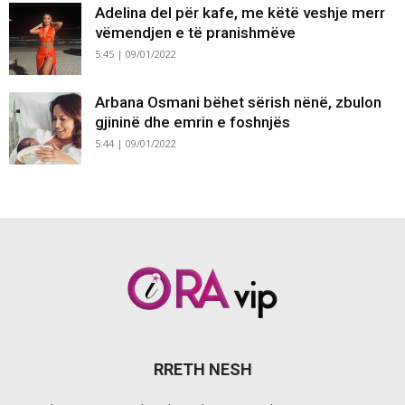
Adelina del për kafe, me këtë veshje merr
vëmendjen e të pranishmëve
5:45 | 09/01/2022
Arbana Osmani bëhet sërish nënë, zbulon
gjininë dhe emrin e foshnjës
5:44 | 09/01/2022
RRETH NESH