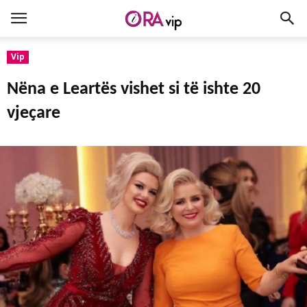
Vip
Nëna e Leartës vishet si të ishte 20
vjeҫare