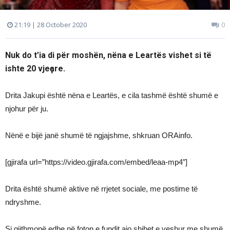
21:19 | 28 October 2020
0
Nuk do t’ia di për moshën, nëna e Leartës vishet si të
ishte 20 vjeҫare.
Drita Jakupi është nëna e Leartës, e cila tashmë është shumë e
njohur për ju.
Nënë e bijë janë shumë të ngjajshme, shkruan ORAinfo.
[gjirafa url=”https://video.gjirafa.com/embed/leaa-mp4″]
Drita është shumë aktive në rrjetet sociale, me postime të
ndryshme.
Si gjithmonë edhe në foton e fundit ajo shihet e veshur me shumë