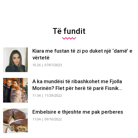
Të fundit
Kiara me fustan të zi po duket një ‘damë’ e
vërtetë
10:26 | 07/07/2023
A ka mundësi të ribashkohet me Fjolla
Morinën? Flet për herë të parë Fisnik...
11:54 | 11/29/2022
Embelsire e thjeshte me pak perberes
11:04 | 09/10/2022