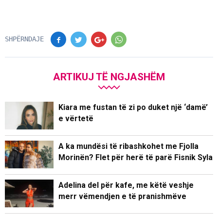
SHPËRNDAJE
ARTIKUJ TË NGJASHËM
Kiara me fustan të zi po duket një ‘damë’
e vërtetë
A ka mundësi të ribashkohet me Fjolla
Morinën? Flet për herë të parë Fisnik Syla
Adelina del për kafe, me këtë veshje
merr vëmendjen e të pranishmëve